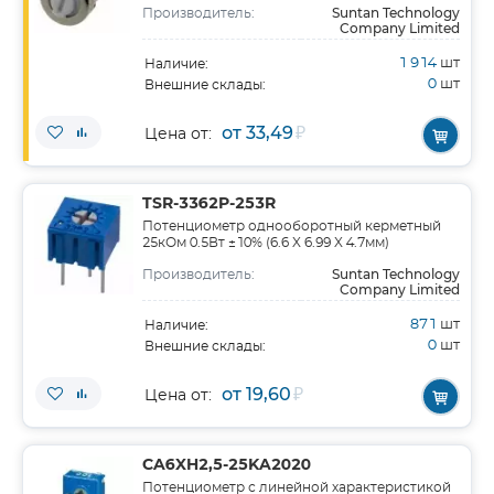
Suntan Technology
Производитель:
Company Limited
1 914
шт
Наличие:
0
шт
Внешние склады:
от 33,49
₽
Цена от:
TSR-3362P-253R
Потенциометр однооборотный керметный
25кОм 0.5Вт ±10% (6.6 X 6.99 X 4.7мм)
Suntan Technology
Производитель:
Company Limited
871
шт
Наличие:
0
шт
Внешние склады:
от 19,60
₽
Цена от:
CA6XH2,5-25KA2020
Потенциометр с линейной характеристикой