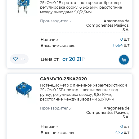
25кОм 0.1Вт ротор - под крестообр отвер,
регулировка сбоку, 6,5x6,5мм, расстояние
между выводами 5,0/2,5мм
Aragonesa de
Производитель:
Componentes Pasivos,
S.A.
0
шт
Наличие:
1 694
шт
Внешние склады:
от 20,21
₽
Цена от:
CA9MV10-25KA2020
Потенциометр с линейной характеристикой
25кОм 0.15Вт ротор - шестигранник под
ручку, регулировка сверху, 9,8x10мм,
расстояние между выводами 5,0/10мм
Aragonesa de
Производитель:
Componentes Pasivos,
S.A.
0
шт
Наличие:
475
шт
Внешние склады: