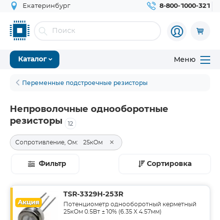
Екатеринбург
8-800-1000-321
Меню
Каталог
Переменные подстроечные резисторы
Непроволочные однооборотные
резисторы
12
×
Сопротивление, Ом:
25кОм
Фильтр
Сортировка
TSR-3329H-253R
Акция
Потенциометр однооборотный керметный
25кОм 0.5Вт ±10% (6.35 X 4.57мм)