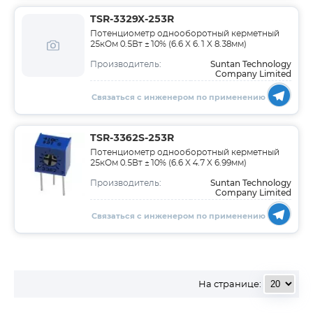
TSR-3329X-253R
Потенциометр однооборотный керметный
25кОм 0.5Вт ±10% (6.6 X 6.1 X 8.38мм)
Suntan Technology
Производитель:
Company Limited
Связаться с инженером по применению
TSR-3362S-253R
Потенциометр однооборотный керметный
25кОм 0.5Вт ±10% (6.6 X 4.7 X 6.99мм)
Suntan Technology
Производитель:
Company Limited
Связаться с инженером по применению
На странице: