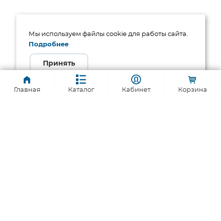
Мы используем файлы cookie для работы сайта.
Подробнее
Принять
Главная
Каталог
Кабинет
Корзина
Телефон:
8 800 1000-321
Адрес для заказа:
info@promelec.ru
For suppliers:
supply@promelec.ru
Мы в соцсетях