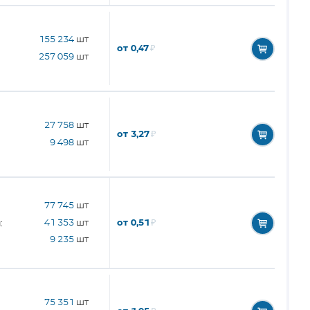
155 234
шт
от 0,47
₽
257 059
шт
27 758
шт
от 3,27
₽
9 498
шт
77 745
шт
от 0,51
₽
41 353
шт
:
9 235
шт
75 351
шт