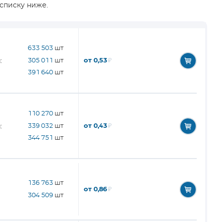
списку ниже.
633 503
шт
от 0,53
₽
305 011
шт
:
391 640
шт
110 270
шт
от 0,43
₽
339 032
шт
:
344 751
шт
136 763
шт
от 0,86
₽
304 509
шт