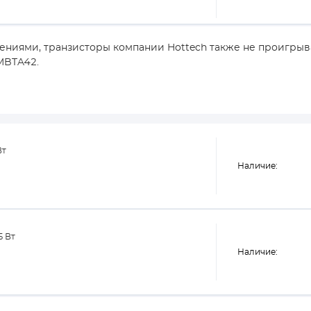
ениями, транзисторы компании Hottech также не проигры
MBTA42.
Вт
Наличие:
5 Вт
Наличие: