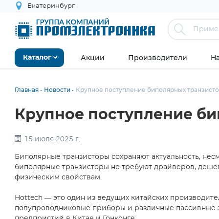
Екатеринбург
Акции
Производители
Н
Каталог
Главная
Новости
Крупное поступление биполярных транзисторо
Крупное поступление бип
15 июля 2025 г.
Биполярные транзисторы сохраняют актуальность, несм
биполярные транзисторы не требуют драйверов, деше
физическим свойствам.
Hottech — это один из ведущих китайских производит
полупроводниковые приборы и различные пассивные эл
предприятий в Китае и Гонконге.