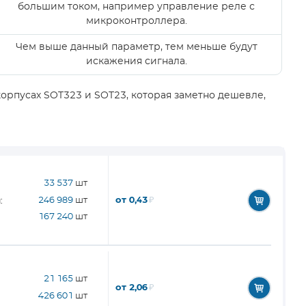
большим током, например управление реле с
микроконтроллера.
Чем выше данный параметр, тем меньше будут
искажения сигнала.
орпусах SOT323 и SOT23, которая заметно дешевле,
33 537
шт
от 0,43
₽
246 989
шт
:
167 240
шт
21 165
шт
от 2,06
₽
426 601
шт