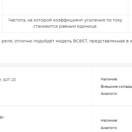
Частота, на которой коэффициент усиления по току
становится равным единице.
реле, отлично подойдёт модель BC857, представленная в к
Наличие:
т, SOT-23
Внешние склады
Аналоги:
 Вт
Наличие:
Аналоги: