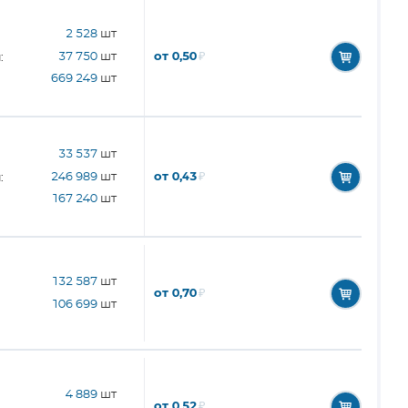
2 528
шт
от 0,50
₽
37 750
шт
:
669 249
шт
33 537
шт
от 0,43
₽
246 989
шт
:
167 240
шт
132 587
шт
от 0,70
₽
106 699
шт
4 889
шт
от 0,52
₽