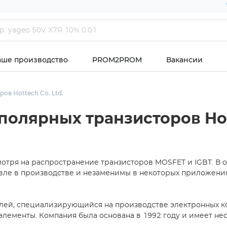
аше производство
PROM2PROM
Вакансии
в Hottech Co. Ltd.
олярных транзисторов Hott
отря на распространение транзисторов MOSFET и IGBT. В 
вле в производстве и незаменимы в некоторых приложени
елей, специализирующийся на производстве электронных к
ементы. Компания была основана в 1992 году и имеет не