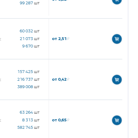
99 287
шт
60 032
шт
от 2,51
₽
21 073
шт
:
9 670
шт
157 425
шт
от 0,42
₽
216 737
шт
:
389 008
шт
63 264
шт
от 0,65
₽
8 313
шт
:
582 745
шт