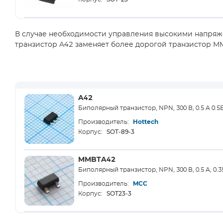
В случае необходимости управления высокими напряж
транзистор A42 заменяет более дорогой транзистор M
A42
Биполярный транзистор, NPN, 300 В, 0.5 А 0.5
Производитель:
Hottech
SOT-89-3
Корпус:
MMBTA42
Биполярный транзистор, NPN, 300 В, 0.5 А, 0.3
Производитель:
MCC
SOT23-3
Корпус: