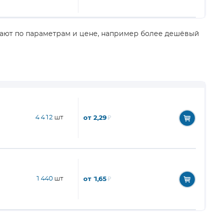
вают по параметрам и цене, например более дешёвый
4 412
шт
от 2,29
₽
1 440
шт
от 1,65
₽