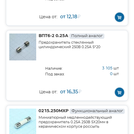
от 12,18
₽
Цена от:
ВПТ6-2 0.25А
Полный аналог
Предохранитель стеклянный
цилиндрический 250В 0.25А 5*20
3 105
шт
Наличие:
0
шт
Под заказ:
от 16,35
₽
Цена от:
0215.250MXP
Функциональный аналог
Миниатюрный медленнодействующий
предохранитель 0.25А 250В 5X20мм в
керамическом корпусе россыпь