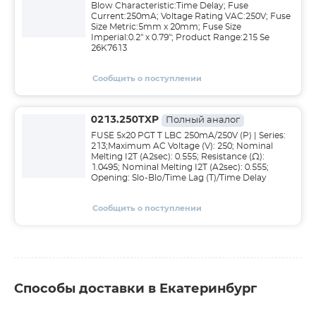
Blow Characteristic:Time Delay; Fuse
Current:250mA; Voltage Rating VAC:250V; Fuse
Size Metric:5mm x 20mm; Fuse Size
Imperial:0.2" x 0.79"; Product Range:215 Se
26K7613
Сообщить о поступлении
0213.250TXP
Полный аналог
FUSE 5x20 PGT T LBC 250mA/250V (P) | Series:
213;Maximum AC Voltage (V): 250; Nominal
Melting I2T (A2sec): 0.555; Resistance (Ω):
1.0495; Nominal Melting I2T (A2sec): 0.555;
Opening: Slo-Blo/Time Lag (T)/Time Delay
Сообщить о поступлении
Способы доставки в Екатеринбург