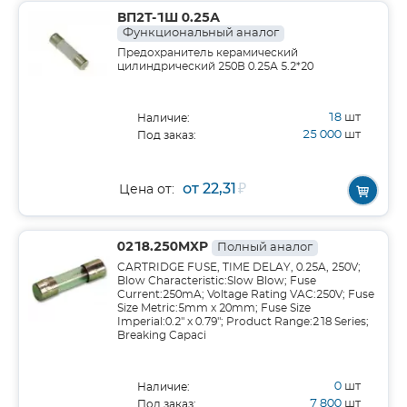
ВП2Т-1Ш 0.25А
Функциональный аналог
Предохранитель керамический
цилиндрический 250В 0.25А 5.2*20
18
шт
Наличие:
25 000
шт
Под заказ:
от 22,31
₽
Цена от:
0218.250MXP
Полный аналог
CARTRIDGE FUSE, TIME DELAY, 0.25A, 250V;
Blow Characteristic:Slow Blow; Fuse
Current:250mA; Voltage Rating VAC:250V; Fuse
Size Metric:5mm x 20mm; Fuse Size
Imperial:0.2" x 0.79"; Product Range:218 Series;
Breaking Capaci
0
шт
Наличие:
7 800
шт
Под заказ: