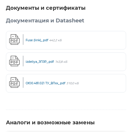
Документы и сертификаты
Документация и Datasheet
Fuse (link)_.pdf
442,2 кБ
izdeliya_ЗПЗР_.pdf
143,8 кБ
ОЮ0.481.021 ТУ_ВПхх_.pdf
310,0 кБ
Аналоги и возможные замены