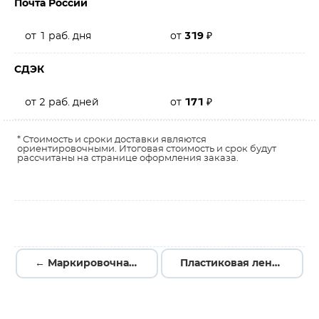
Почта России
от 1 раб. дня
от
319
₽
СДЭК
от 2 раб. дней
от
171
₽
* Стоимость и сроки доставки являются
ориентировочными. Итоговая стоимость и срок будут
рассчитаны на странице оформления заказа.
← Маркировочная наклейка NPA-15х06 белая (уп. 600 шт), 14615060
Пластиковая лента PTp-08х30-W, белая, ширина 8 мм (уп. 500шт.), 317083000 →