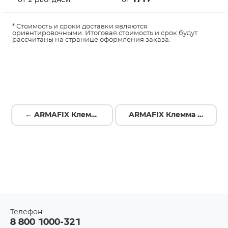
от 2 раб. дней
от
171
₽
* Стоимость и сроки доставки являются
ориентировочными. Итоговая стоимость и срок будут
рассчитаны на странице оформления заказа.
← ARMAFIX Клемма пружинная CX10-3 PE 10мм2 трехконтактная заземляющая IEK AF-CT41-00-3-K52-010
ARMAFIX Клемма пружинная CX10 10мм2 проходная серая IEK AF-CT40-00-K03-010 →
Телефон:
8 800 1000-321