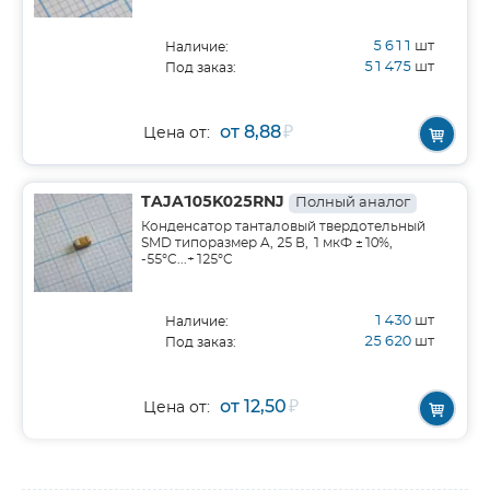
5 611
шт
Наличие:
51 475
шт
Под заказ:
от 8,88
₽
Цена от:
TAJA105K025RNJ
Полный аналог
Конденсатор танталовый твердотельный
SMD типоразмер A, 25 В, 1 мкФ ±10%,
-55°C...+125°C
1 430
шт
Наличие:
25 620
шт
Под заказ:
от 12,50
₽
Цена от: