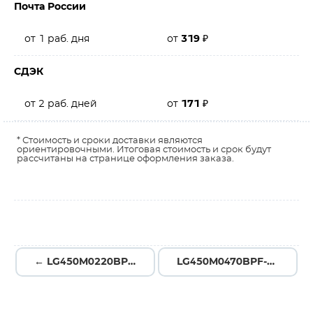
Почта России
от 1 раб. дня
от
319
₽
СДЭК
от 2 раб. дней
от
171
₽
* Стоимость и сроки доставки являются
ориентировочными. Итоговая стоимость и срок будут
рассчитаны на странице оформления заказа.
← LG450M0220BPF-2550
LG450M0470BPF-3545 →