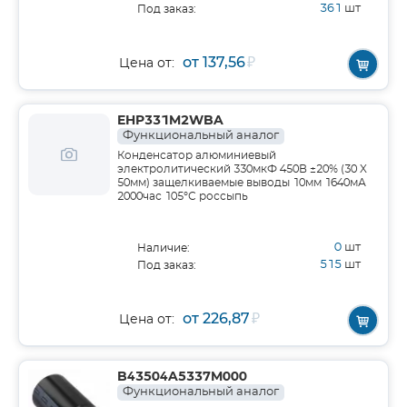
361
шт
Под заказ:
от 137,56
₽
Цена от:
EHP331M2WBA
Функциональный аналог
Конденсатор алюминиевый
электролитический 330мкФ 450В ±20% (30 X
50мм) защелкиваемые выводы 10мм 1640мА
2000час 105°С россыпь
0
шт
Наличие:
515
шт
Под заказ:
от 226,87
₽
Цена от:
B43504A5337M000
Функциональный аналог