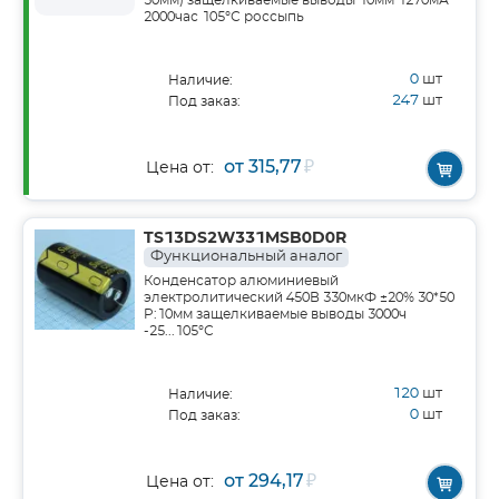
30мм) защелкиваемые выводы 10мм 1270мА
2000час 105°С россыпь
0
шт
Наличие:
247
шт
Под заказ:
от 315,77
₽
Цена от:
TS13DS2W331MSB0D0R
Функциональный аналог
Конденсатор алюминиевый
электролитический 450В 330мкФ ±20% 30*50
P:10мм защелкиваемые выводы 3000ч
-25...105°С
120
шт
Наличие:
0
шт
Под заказ:
от 294,17
₽
Цена от: