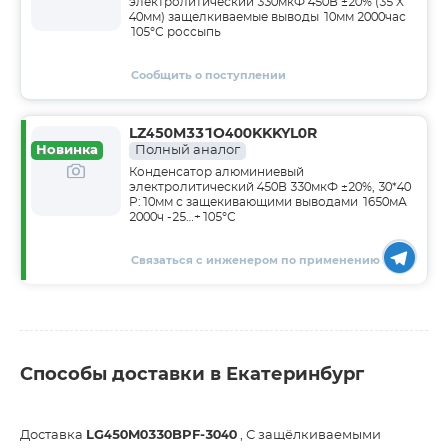
электролитический 330мкФ 450В ±20% (35 X
40мм) защелкиваемые выводы 10мм 2000час
105°С россыпь
Сообщить о поступлении
LZ450M331O400KKKYL0R
Новинка
Полный аналог
Конденсатор алюминиевый
электролитический 450В 330мкФ ±20%, 30*40
P:10мм с защекивающими выводами 1650мА
2000ч -25…+105°С
Связаться с инженером по применению
Способы доставки в Екатеринбург
Доставка
LG450M0330BPF-3040
, С защёлкиваемыми