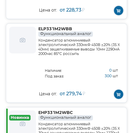
от 228,73
₽
Цена от:
ELP331M2WBB
Функциональный аналог
Конденсатор алюминиевый
электролитический 330мкФ 450В ±20% (35 X
40мм) защелкиваемые выводы 10мм 2290мА
2000час 85°С россыпь
0
шт
Наличие:
300
шт
Под заказ:
от 279,74
₽
Цена от:
EHP331M2WBC
Новинка
Функциональный аналог
Конденсатор алюминиевый
электролитический 330мкФ 450В ±20% (35 X