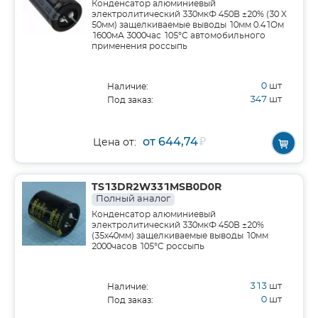
Конденсатор алюминиевый
электролитический 330мкФ 450В ±20% (30 X
50мм) защелкиваемые выводы 10мм 0.41Ом
1600мА 3000час 105°С автомобильного
применения россыпь
0
шт
Наличие:
347
шт
Под заказ:
от 644,74
₽
Цена от:
TS13DR2W331MSB0D0R
Полный аналог
Конденсатор алюминиевый
электролитический 330мкФ 450В ±20%
(35х40мм) защелкиваемые выводы 10мм
2000часов 105°C россыпь
313
шт
Наличие:
0
шт
Под заказ: