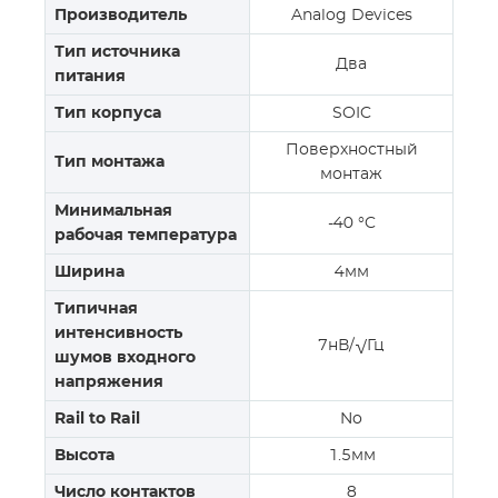
Производитель
Analog Devices
Тип источника
Два
питания
Тип корпуса
SOIC
Поверхностный
Тип монтажа
монтаж
Минимальная
-40 °C
рабочая температура
Ширина
4мм
Типичная
интенсивность
7нВ/√Гц
шумов входного
напряжения
Rail to Rail
No
Высота
1.5мм
Число контактов
8