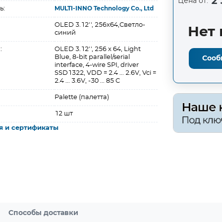
2 
Цена от:
ь:
MULTI-INNO Technology Co., Ltd
OLED 3.12'', 256х64,Светло-
Нет 
синий
:
OLED 3.12'', 256 x 64, Light
Blue, 8-bit parallel/serial
Сооб
interface, 4-wire SPI, driver
SSD1322, VDD = 2.4 ... 2.6V, Vci =
2.4 ... 3.6V, -30 ... 85 C
Palette (палетта)
12 шт
я и сертификаты
Способы доставки