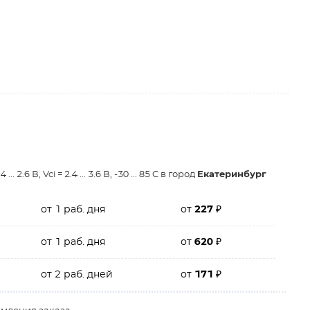
6 В, Vci = 2.4 ... 3.6 В, -30 ... 85 C в город
Екатеринбург
от 1 раб. дня
от
227
₽
от 1 раб. дня
от
620
₽
от 2 раб. дней
от
171
₽