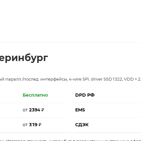
теринбург
паралл./послед. интерфейсы, 4-wire SPI, driver SSD1322, VDD = 2.4 ... 2.
Бесплатно
DPD РФ
от
2394
₽
EMS
от
319
₽
СДЭК