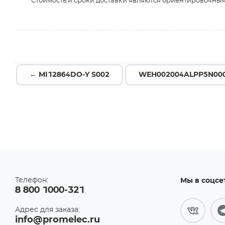
* Стоимость и сроки доставки являются ориентировочным
← MI12864DO-Y S002
WEH002004ALPP5N00
Телефон:
Мы в соцсе
8 800 1000-321
Адрес для заказа:
info@promelec.ru