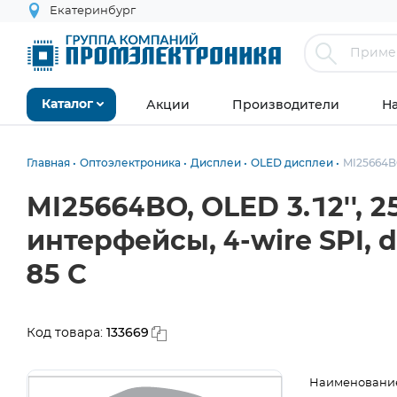
Екатеринбург
Акции
Производители
Н
Каталог
Главная
Оптоэлектроника
Дисплеи
OLED дисплеи
MI25664
MI25664BO, OLED 3.12'', 
интерфейсы, 4-wire SPI, drive
85 C
133669
Код товара:
Наименовани