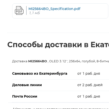
MI25664BO_Specification.pdf
1,1 мБ
Способы доставки в Ека
Доставка
MI25664BO
, OLED 3.12'', 256х64, голубой, 8-битный 
Самовывоз из Екатеринбурга
от 1 раб. дня
Деловые линии
от 2 раб. дней
Почта России
от 1 раб. дня