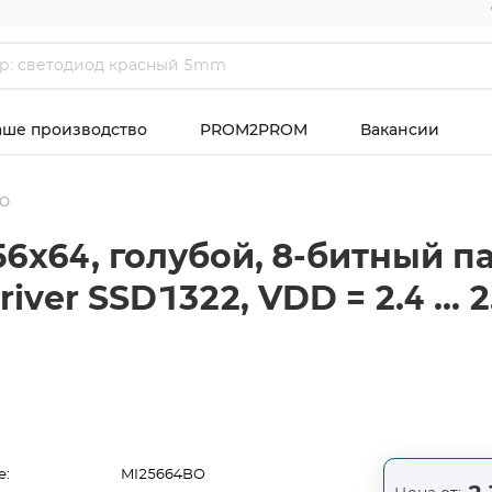
аше производство
PROM2PROM
Вакансии
BO
256х64, голубой, 8-битный п
r SSD1322, VDD = 2.4 ... 2.6 В,
е:
MI25664BO