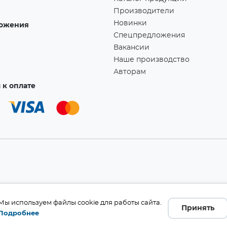
Производители
Новинки
ожения
Спецпредложения
Вакансии
Наше производство
Авторам
к оплате
а!
Мы используем файлы cookie для работы сайта.
Принять
Подробнее
бличной офертой (ст. 437 ГК
 и комплект поставки без