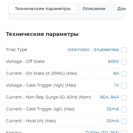
Технические параметры
Описание
Докум
Технические параметры
Triac Type
Alternistor - Snubberless
Voltage - Off State
600V
Current - On State (It (RMS)) (Max)
8A
Voltage - Gate Trigger (Vgt) (Max)
1V
Current - Non Rep. Surge 50, 60Hz (Itsm)
80A, 84A
Current - Gate Trigger (Igt) (Max)
35mA
Current - Hold (Ih) (Max)
35mA