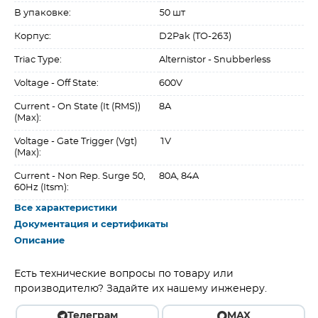
В упаковке:
50 шт
Корпус:
D2Pak (TO-263)
Triac Type:
Alternistor - Snubberless
Voltage - Off State:
600V
Current - On State (It (RMS))
8A
(Max):
Voltage - Gate Trigger (Vgt)
1V
(Max):
Current - Non Rep. Surge 50,
80A, 84A
60Hz (Itsm):
Все характеристики
Документация и сертификаты
Описание
Есть технические вопросы по товару или
производителю? Задайте их нашему инженеру.
Телеграм
MAX