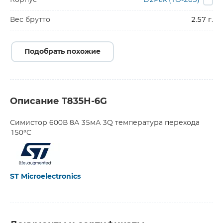
Корпус
D2Pak (TO-263)
Вес брутто
2.57 г.
Подобрать похожие
Описание T835H-6G
Симистор 600В 8А 35мА 3Q температура перехода
150°C
ST Microelectronics