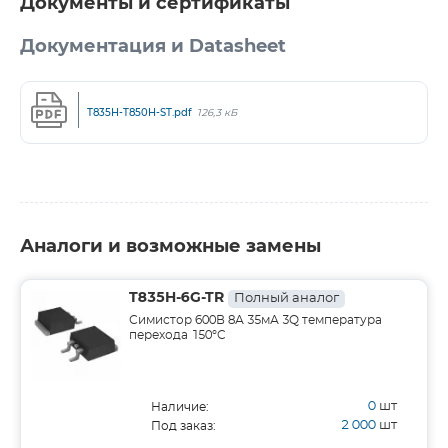
Документы и сертификаты
Документация и Datasheet
T835H-T850H-ST.pdf
126,3 кБ
Аналоги и возможные замены
T835H-6G-TR
Полный аналог
Симистор 600В 8А 35мА 3Q температура
перехода 150°C
0
шт
Наличие:
2 000
шт
Под заказ: