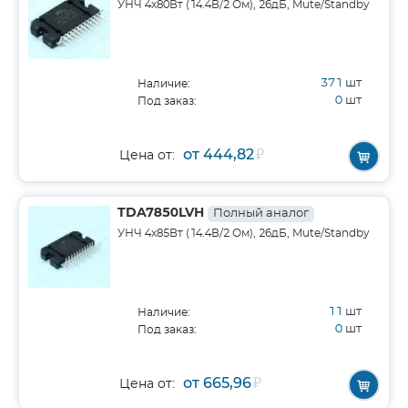
УНЧ 4x80Вт (14.4В/2 Ом), 26дБ, Mute/Standby
371
шт
Наличие:
0
шт
Под заказ:
от 444,82
₽
Цена от:
TDA7850LVH
Полный аналог
УНЧ 4x85Вт (14.4В/2 Ом), 26дБ, Mute/Standby
11
шт
Наличие:
0
шт
Под заказ:
от 665,96
₽
Цена от: