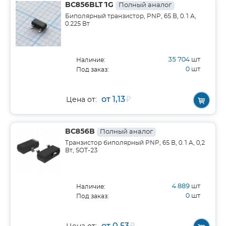
BC856BLT1G
Полный аналог
Биполярный транзистор, PNP, 65 В, 0.1 А,
0.225 Вт
35 704
шт
Наличие:
0
шт
Под заказ:
от 1,13
₽
Цена от:
BC856B
Полный аналог
Транзистор биполярный PNP, 65 В, 0.1 A, 0,2
Вт, SOT-23
4 889
шт
Наличие:
0
шт
Под заказ:
от 0,53