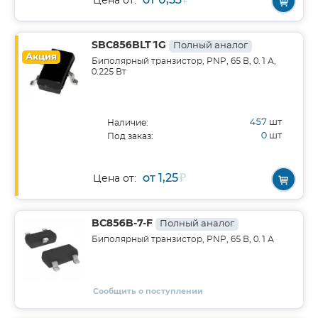
₽
Цена от:
SBC856BLT1G
Полный аналог
Акция
Биполярный транзистор, PNP, 65 В, 0.1 А,
0.225 Вт
457
шт
Наличие:
0
шт
Под заказ:
от 1,25
₽
Цена от:
BC856B-7-F
Полный аналог
Биполярный транзистор, PNP, 65 В, 0.1 А
Сообщить о поступлении