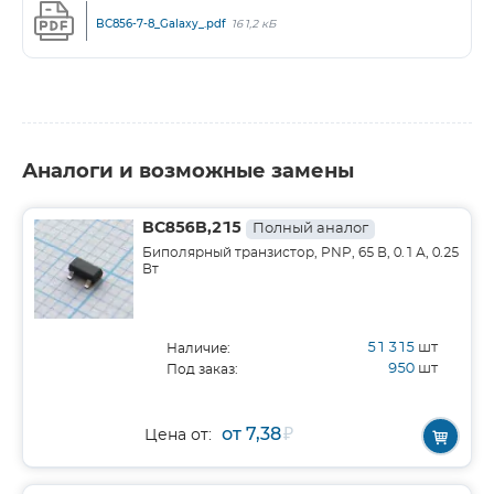
BC856-7-8_Galaxy_.pdf
161,2 кБ
Аналоги и возможные замены
BC856B,215
Полный аналог
Биполярный транзистор, PNP, 65 В, 0.1 А, 0.25
Вт
51 315
шт
Наличие:
950
шт
Под заказ:
от 7,38
₽
Цена от: