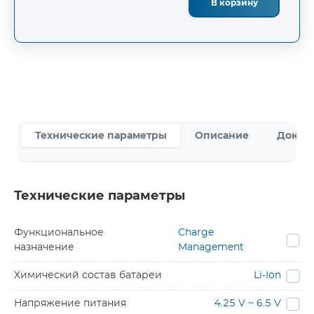
В корзину
Технические параметры
Описание
Докум
Технические параметры
Функциональное
Charge
назначение
Management
Химический состав батареи
Li-Ion
Напряжение питания
4.25 V ~ 6.5 V