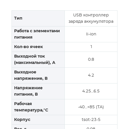
USB контроллер
Тип
заряда аккумулятора
Работа с элементами
li-ion
питания
Кол-во ячеек
1
Выходной ток
0.8
(максимальный), А
Выходное
4.2
напряжение, В
Напряжение
4.25…6.5
питания, В
Рабочая
-40…+85 (TA)
температура,°C
Корпус
tsot-23-5