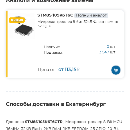
Аналоги и возможные замены
STM8S105K6T6C
Полный аналог
Акция
Микроконтроллер 8-бит 32кБ Флэш-память
32LQFP
0
шт
Наличие:
3 547
шт
Под заказ:
от 113,15
₽
Цена от:
Способы доставки в Екатеринбург
Доставка
STM8S105K6T6CTR
, Микроконтроллер 8-Bit MCU
16MHz, 32KB Flash, 2KB RAM, 1KB EEPROM, 25 GPIO, 10-Bit