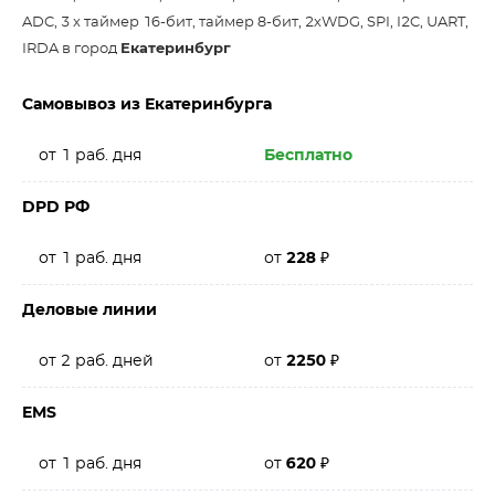
ADC, 3 х таймер 16-бит, таймер 8-бит, 2хWDG, SPI, I2C, UART,
IRDA в город
Екатеринбург
Самовывоз из Екатеринбурга
от 1 раб. дня
Бесплатно
DPD РФ
от 1 раб. дня
от
228
₽
Деловые линии
от 2 раб. дней
от
2250
₽
EMS
от 1 раб. дня
от
620
₽