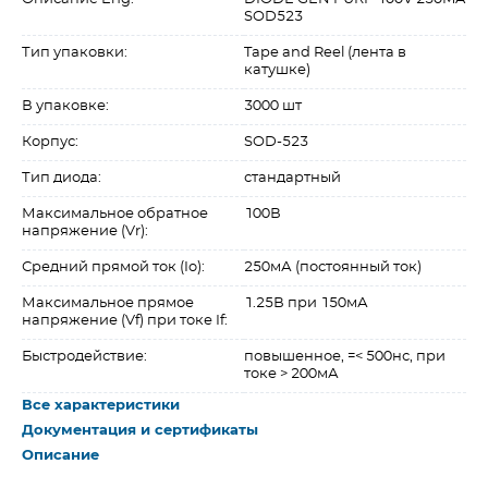
SOD523
Тип упаковки:
Tape and Reel (лента в
катушке)
В упаковке:
3000 шт
Корпус:
SOD-523
Тип диода:
стандартный
Максимальное обратное
100В
напряжение (Vr):
Средний прямой ток (Io):
250мА (постоянный ток)
Максимальное прямое
1.25В при 150мА
напряжение (Vf) при токе If:
Быстродействие:
повышенное, =< 500нс, при
токе > 200мА
Все характеристики
Документация и сертификаты
Описание