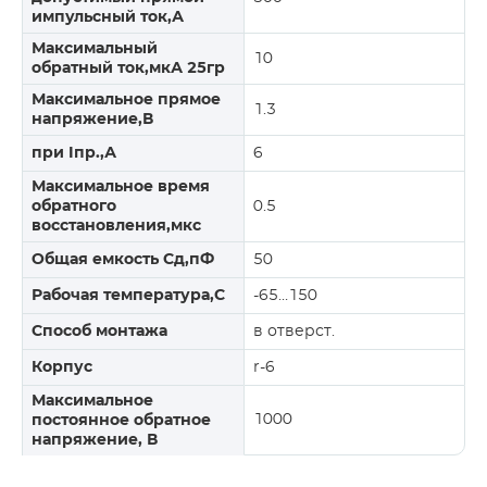
импульсный ток,А
Максимальный
10
обратный ток,мкА 25гр
Максимальное прямое
1.3
напряжение,В
при Iпр.,А
6
Максимальное время
обратного
0.5
восстановления,мкс
Общая емкость Сд,пФ
50
Рабочая температура,С
-65…150
Способ монтажа
в отверст.
Корпус
r-6
Максимальное
1000
постоянное обратное
напряжение, В