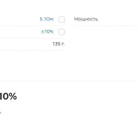
5.1Ом
Мощность
±10%
135 г.
±10%
%