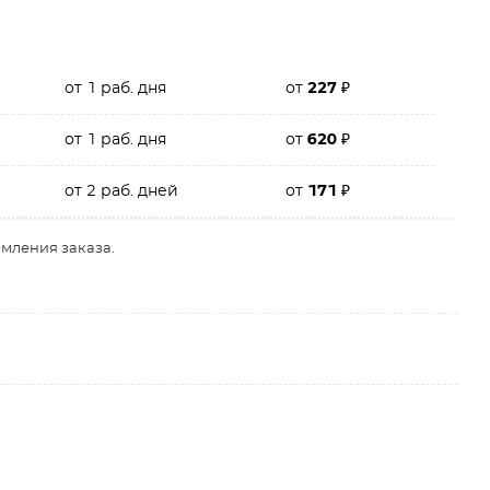
от 1 раб. дня
от
227
₽
от 1 раб. дня
от
620
₽
от 2 раб. дней
от
171
₽
рмления заказа.