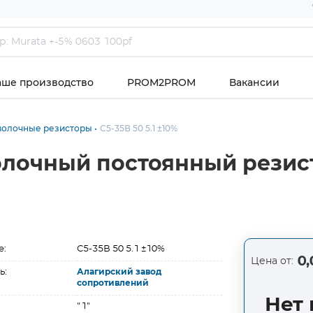
аше производство
PROM2PROM
Вакансии
волочные резисторы
С5-35В 50 5.1 ±10%
волочный постоянный резис
е:
С5-35В 50 5.1 ±10%
0,
Цена от:
ь:
Алагирский завод
сопротивлений
Нет 
"1"