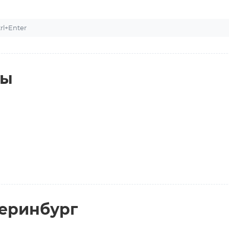
l+Enter
ты
теринбург