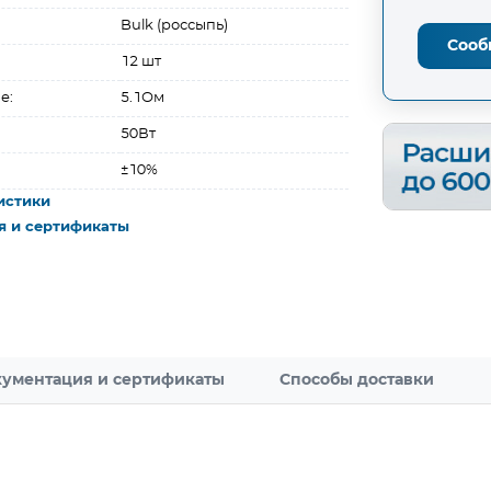
Bulk (россыпь)
Сооб
12 шт
е:
5.1Ом
50Вт
±10%
истики
я и сертификаты
ументация и сертификаты
Способы доставки