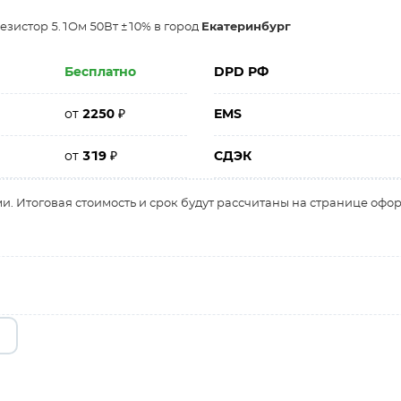
зистор 5.1Ом 50Вт ±10% в город
Екатеринбург
Бесплатно
DPD РФ
от
2250
₽
EMS
от
319
₽
СДЭК
и. Итоговая стоимость и срок будут рассчитаны на странице офо