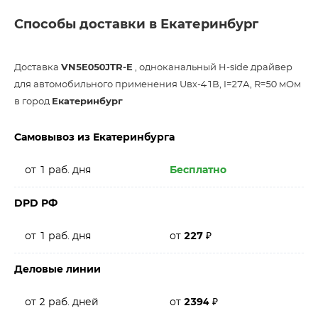
Способы доставки в Екатеринбург
Доставка
VN5E050JTR-E
, одноканальный H-side драйвер
для автомобильного применения Uвх-41В, I=27А, R=50 мОм
в город
Екатеринбург
Самовывоз из Екатеринбурга
от 1 раб. дня
Бесплатно
DPD РФ
от 1 раб. дня
от
227
₽
Деловые линии
от 2 раб. дней
от
2394
₽