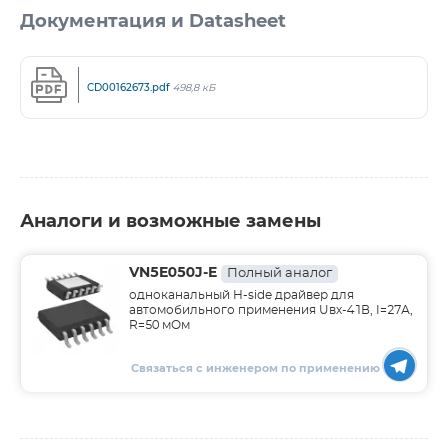
Документация и Datasheet
CD00162673.pdf
498,8 кБ
Аналоги и возможные замены
VN5E050J-E
Полный аналог
одноканальный H-side драйвер для
автомобильного применения Uвх-41В, I=27А,
R=50 мОм
Связаться с инженером по применению