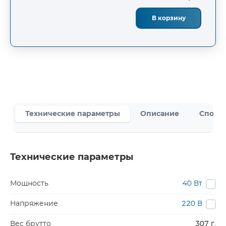
В корзину
Технические параметры
Описание
Способ
Технические параметры
Мощность
40 Вт
Напряжение
220 В
Вес брутто
307 г.