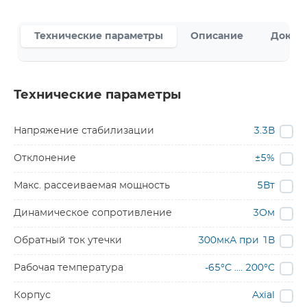
Технические параметры
Описание
Докум
Технические параметры
Напряжение стабилизации
3.3В
Отклонение
±5%
Макс. рассеиваемая мощность
5Вт
Динамическое сопротивление
3Ом
Обратный ток утечки
300мкА при 1В
Рабочая температура
-65°C .... 200°C
Корпус
Axial