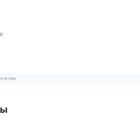
70
l+Enter
ты