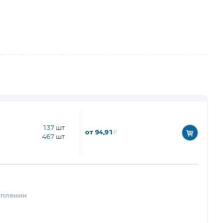
137
шт
от 94,91
₽
467
шт
уплении