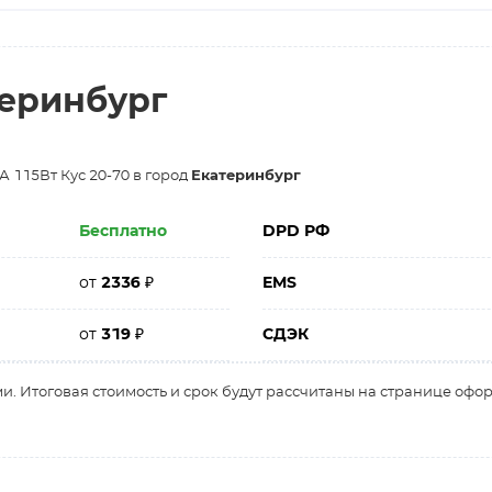
теринбург
 115Вт Кус 20-70 в город
Екатеринбург
Бесплатно
DPD РФ
от
2336
₽
EMS
от
319
₽
СДЭК
и. Итоговая стоимость и срок будут рассчитаны на странице офо