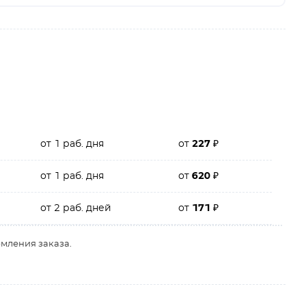
от 1 раб. дня
от
227
₽
от 1 раб. дня
от
620
₽
от 2 раб. дней
от
171
₽
рмления заказа.