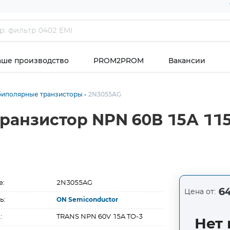
аше производство
PROM2PROM
Вакансии
биполярные транзисторы
2N3055AG
анзистор NPN 60В 15А 115
е:
2N3055AG
64
Цена от:
ь:
ON Semiconductor
:
TRANS NPN 60V 15A TO-3
Нет 