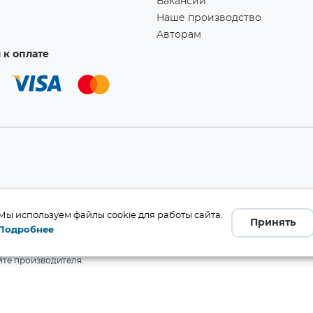
Вакансии
Наше производство
Авторам
к оплате
а!
Мы используем файлы cookie для работы сайта.
Принять
Подробнее
бличной офертой (ст. 437 ГК
 и комплект поставки без
те производителя.
Ссылка скопирована в буфер обмена!