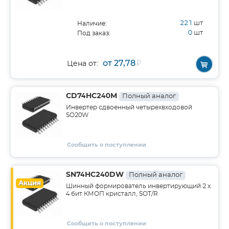
221
шт
Наличие:
0
шт
Под заказ:
от 27,78
₽
Цена от:
CD74HC240M
Полный аналог
Инвертер сдвоенный четырехвходовой
SO20W
Сообщить о поступлении
SN74HC240DW
Полный аналог
Акция
Шинный формирователь инвертирующий 2 х
4 бит КМОП кристалл, SOT/R
Сообщить о поступлении