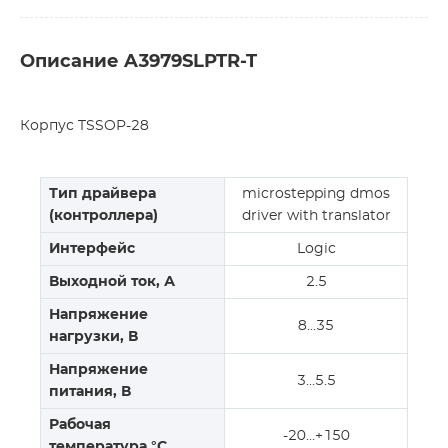
Описание A3979SLPTR-T
Корпус TSSOP-28
Тип драйвера
microstepping dmos
(контроллера)
driver with translator
Интерфейс
Logic
Выходной ток, А
2.5
Напряжение
8…35
нагрузки, В
Напряжение
3…5.5
питания, В
Рабочая
-20…+150
температура,°C