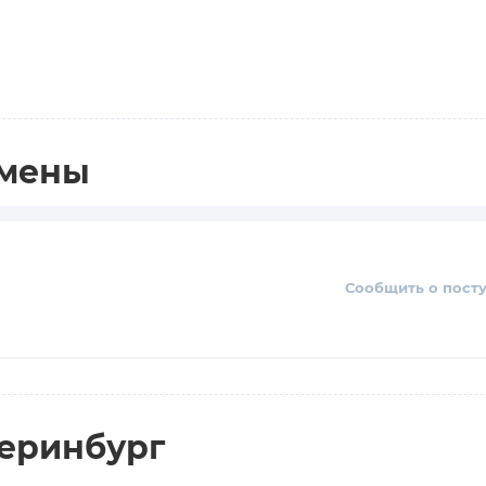
амены
Сообщить о пост
теринбург