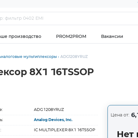
аше производство
PROM2PROM
Вакансии
Аналоговые мультиплексоры
ADG1208YRUZ
ексор 8X1 16TSSOP
е:
ADG1208YRUZ
6,
Цена от:
ь:
Analog Devices, Inc.
:
IC MULTIPLEXER 8X1 16TSSOP
Нет 