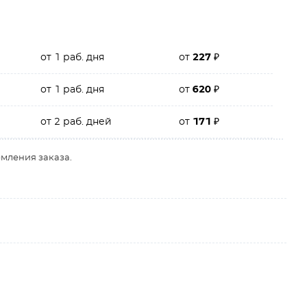
от 1 раб. дня
от
227
₽
от 1 раб. дня
от
620
₽
от 2 раб. дней
от
171
₽
рмления заказа.