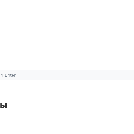
l+Enter
ты