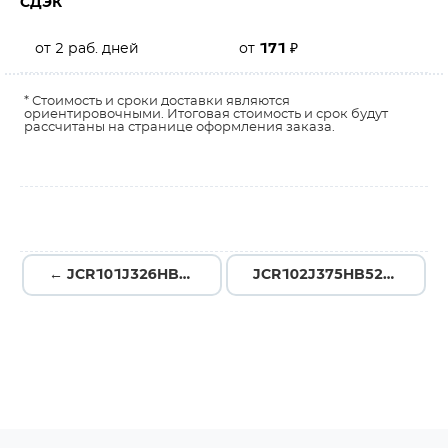
СДЭК
от 2 раб. дней
от
171
₽
* Стоимость и сроки доставки являются
ориентировочными. Итоговая стоимость и срок будут
рассчитаны на странице оформления заказа.
← JCR101J326HB52PU505
JCR102J375HB52PU505 →