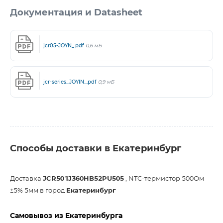
Документация и Datasheet
jcr05-JOYN_.pdf
0,6 мБ
jcr-series_JOYIN_.pdf
0,9 мБ
Способы доставки в Екатеринбург
Доставка
JCR501J360HB52PU505
, NTC-термистор 500Ом
±5% 5мм в город
Екатеринбург
Самовывоз из Екатеринбурга