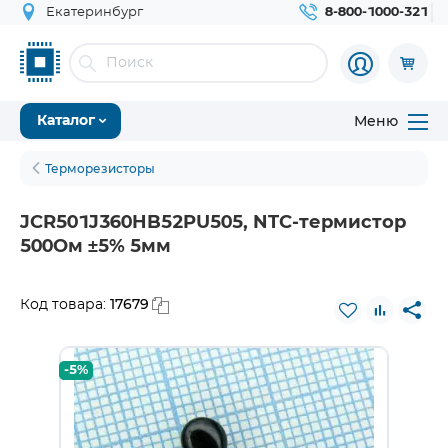
Екатеринбург
8-800-1000-321
Меню
Каталог
Терморезисторы
JCR501J360HB52PU505, NTC-термистор
500Ом ±5% 5мм
17679
Код товара:
-5%