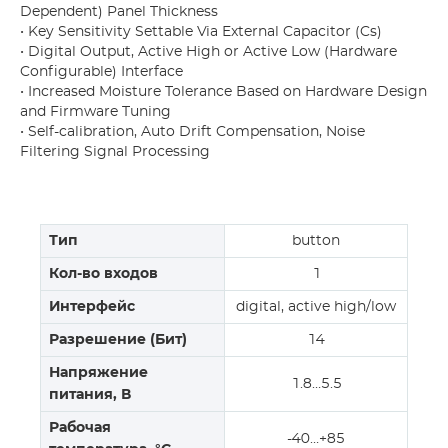
Dependent) Panel Thickness
• Key Sensitivity Settable Via External Capacitor (Cs)
• Digital Output, Active High or Active Low (Hardware
Configurable) Interface
• Increased Moisture Tolerance Based on Hardware Design
and Firmware Tuning
• Self-calibration, Auto Drift Compensation, Noise
Filtering Signal Processing
Тип
button
Кол-во входов
1
Интерфейс
digital, active high/low
Разрешение (Бит)
14
Напряжение
1.8…5.5
питания, В
Рабочая
-40…+85