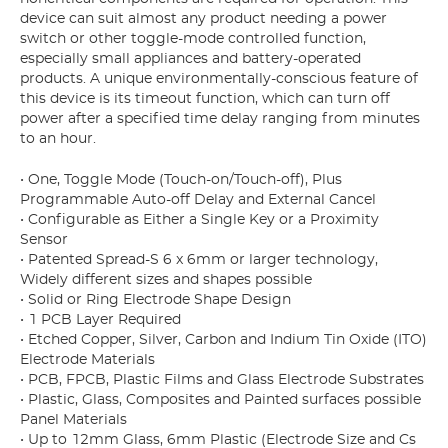
device can suit almost any product needing a power
switch or other toggle-mode controlled function,
especially small appliances and battery-operated
products. A unique environmentally-conscious feature of
this device is its timeout function, which can turn off
power after a specified time delay ranging from minutes
to an hour.
• One, Toggle Mode (Touch-on/Touch-off), Plus
Programmable Auto-off Delay and External Cancel
• Configurable as Either a Single Key or a Proximity
Sensor
• Patented Spread-S 6 x 6mm or larger technology,
Widely different sizes and shapes possible
• Solid or Ring Electrode Shape Design
• 1 PCB Layer Required
• Etched Copper, Silver, Carbon and Indium Tin Oxide (ITO)
Electrode Materials
• PCB, FPCB, Plastic Films and Glass Electrode Substrates
• Plastic, Glass, Composites and Painted surfaces possible
Panel Materials
• Up to 12mm Glass, 6mm Plastic (Electrode Size and Cs