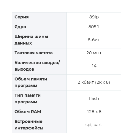
Серия
89lp
Ядро
8051
Ширина шины
8-бит
данных
Тактовая частота
20 мгц
Количество входов/
14
выходов
Объем памяти
2 кбайт (2k x 8)
программ
Тип памяти
flash
программ
Объем RAM
128 x 8
Встроенные
spi, uart
интерфейсы