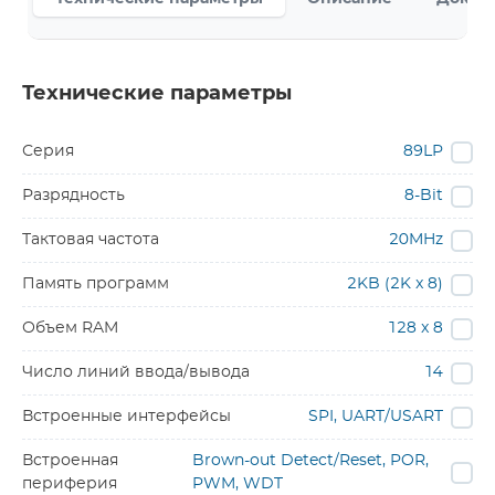
Технические параметры
Серия
89LP
Разрядность
8-Bit
Тактовая частота
20MHz
Память программ
2KB (2K x 8)
Объем RAM
128 x 8
Число линий ввода/вывода
14
Встроенные интерфейсы
SPI, UART/USART
Встроенная
Brown-out Detect/Reset, POR,
периферия
PWM, WDT