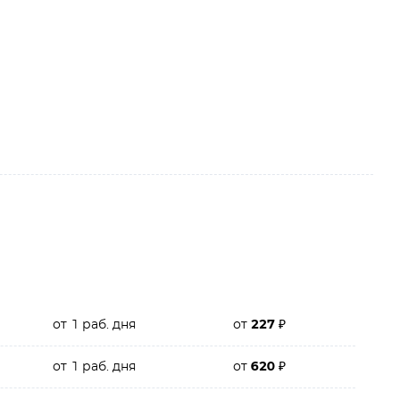
от 1 раб. дня
от
227
₽
от 1 раб. дня
от
620
₽