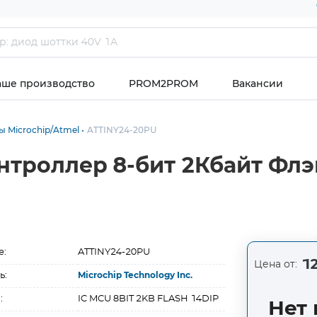
аше производство
PROM2PROM
Вакансии
 Microchip/Atmel
ATTINY24-20PU
нтроллер 8-бит 2Кбайт Флэ
е:
ATTINY24-20PU
12
Цена от:
ь:
Microchip Technology Inc.
:
IC MCU 8BIT 2KB FLASH 14DIP
Нет 