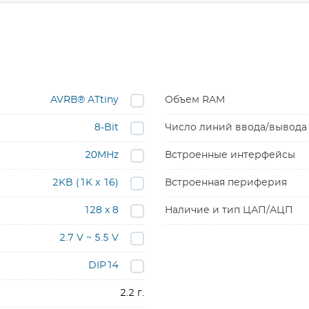
AVRВ® ATtiny
Объем RAM
8-Bit
Число линий ввода/вывода
20MHz
Встроенные интерфейсы
2KB (1K x 16)
Встроенная периферия
128 x 8
Наличие и тип ЦАП/АЦП
2.7 V ~ 5.5 V
DIP14
2.2 г.