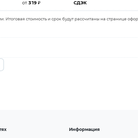
от
319
₽
СДЭК
и. Итоговая стоимость и срок будут рассчитаны на странице офо
тях
Информация