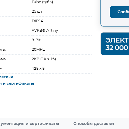
Tube (туба)
25 шт
Сооб
DIP14
AVRВ® ATtiny
8-Bit
та:
20MHz
амм:
2KB (1K x 16)
M:
128 x 8
истики
я и сертификаты
ументация и сертификаты
Способы доставки