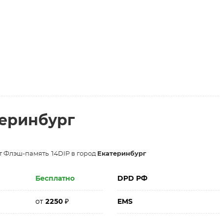
теринбург
т Флэш-память 14DIP в город
Екатеринбург
Бесплатно
DPD РФ
от
2250
₽
EMS