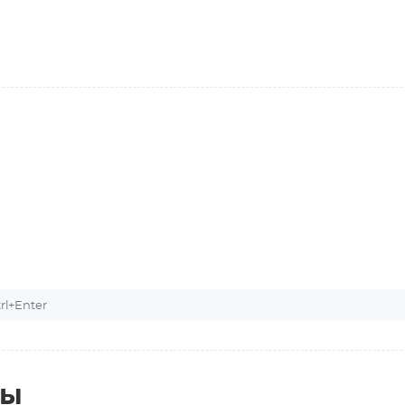
U
l+Enter
ты