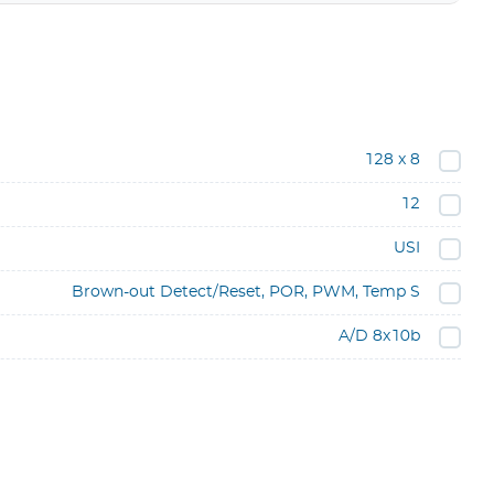
128 x 8
12
USI
Brown-out Detect/Reset, POR, PWM, Temp S
A/D 8x10b