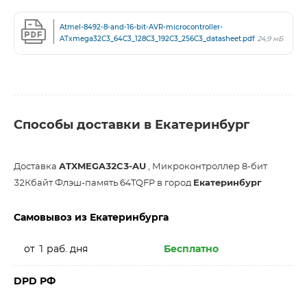
Atmel-8492-8-and-16-bit-AVR-microcontroller-
ATxmega32C3_64C3_128C3_192C3_256C3_datasheet.pdf
24,9 мБ
Способы доставки в Екатеринбург
Доставка
ATXMEGA32C3-AU
, Микроконтроллер 8-бит
32Кбайт Флэш-память 64TQFP в город
Екатеринбург
Самовывоз из Екатеринбурга
от 1 раб. дня
Бесплатно
DPD РФ