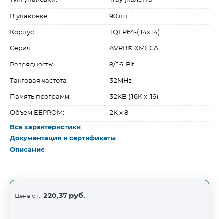
Тип упаковки:
Tray (палетта)
В упаковке:
90 шт
Корпус:
TQFP64-(14x14)
Серия:
AVRВ® XMEGA
Разрядность:
8/16-Bit
Тактовая частота:
32MHz
Память программ:
32KB (16K x 16)
Объем EEPROM:
2K x 8
Все характеристики
Документация и сертификаты
Описание
220,37 руб.
Цена от: