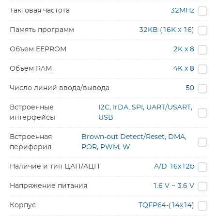
Тактовая частота
32MHz
Память программ
32KB (16K x 16)
Объем EEPROM
2K x 8
Объем RAM
4K x 8
Число линий ввода/вывода
50
Встроенные
I2C, IrDA, SPI, UART/USART,
интерфейсы
USB
Встроенная
Brown-out Detect/Reset, DMA,
периферия
POR, PWM, W
Наличие и тип ЦАП/АЦП
A/D 16x12b
Напряжение питания
1.6 V ~ 3.6 V
Корпус
TQFP64-(14x14)