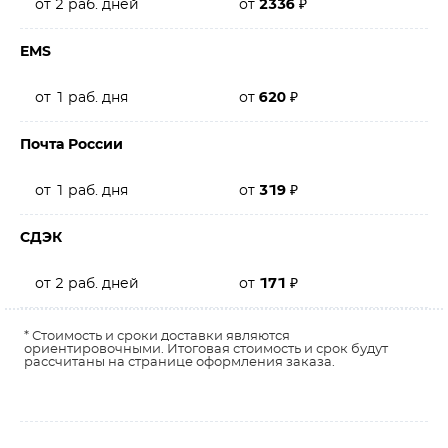
от 2 раб. дней
от
2336
₽
EMS
от 1 раб. дня
от
620
₽
Почта России
от 1 раб. дня
от
319
₽
СДЭК
от 2 раб. дней
от
171
₽
* Стоимость и сроки доставки являются
ориентировочными. Итоговая стоимость и срок будут
рассчитаны на странице оформления заказа.