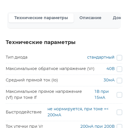
Технические параметры
Описание
Докум
Технические параметры
Тип диода
стандартный
Максимальное обратное напряжение (Vr)
40В
Средний прямой ток (Io)
30мА
Максимальное прямое напряжение
1В при
(Vf) при токе If
15мА
не нормируется, при токе =<
Быстродействие
200мА
Ток утечки при Vr
200нА при 200В