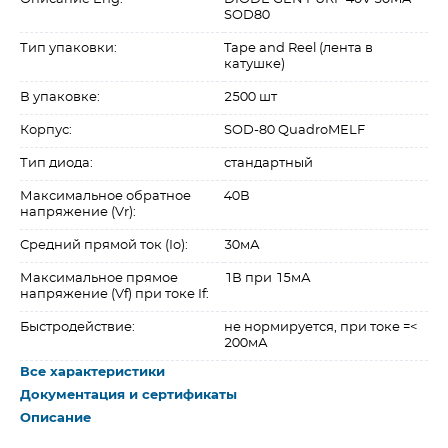
SOD80
Тип упаковки:
Tape and Reel (лента в
катушке)
В упаковке:
2500 шт
Корпус:
SOD-80 QuadroMELF
Тип диода:
стандартный
Максимальное обратное
40В
напряжение (Vr):
Средний прямой ток (Io):
30мА
Максимальное прямое
1В при 15мА
напряжение (Vf) при токе If:
Быстродействие:
не нормируется, при токе =<
200мА
Все характеристики
Документация и сертификаты
Описание