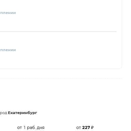
уплении
уплении
ород
Екатеринбург
от 1 раб. дня
от
227
₽