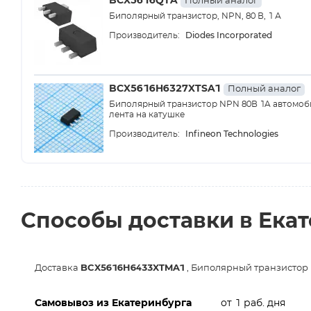
BCX5616QTA
Полный аналог
Биполярный транзистор, NPN, 80 В, 1 А
Diodes Incorporated
Производитель:
BCX5616H6327XTSA1
Полный аналог
Биполярный транзистор NPN 80В 1A автомоби
лента на катушке
Infineon Technologies
Производитель:
Способы доставки в Ека
Доставка
BCX5616H6433XTMA1
, Биполярный транзистор 
Самовывоз из Екатеринбурга
от 1 раб. дня