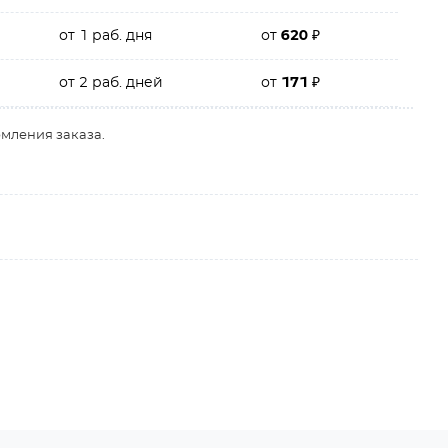
от 1 раб. дня
от
620
₽
от 2 раб. дней
от
171
₽
рмления заказа.