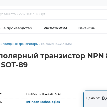
аше производство
PROM2PROM
Вакансии
биполярные транзисторы
BCX5616H6433XTMA1
олярный транзистор NPN 
 SOT-89
е:
BCX5616H6433XTMA1
8,
Цена от:
ь:
Infineon Technologies