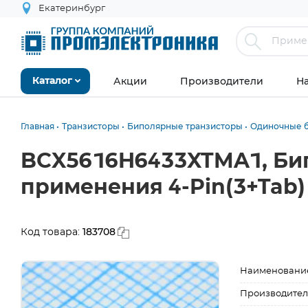
Екатеринбург
Акции
Производители
Н
Каталог
Главная
Транзисторы
Биполярные транзисторы
Одиночные 
BCX5616H6433XTMA1, Бип
применения 4-Pin(3+Tab)
183708
Код товара:
Наименовани
Производител