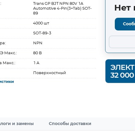
:
Trans GP BJT NPN 80V 1A
Нет 
Automotive 4-Pin(3+Tab) SOT-
89
4000 шт
Сооб
SOT-89-3
ра:
NPN
Э Макс.:
80 В
а Макс.:
1 А
Поверхностный
истики
логи и замены
Способы доставки