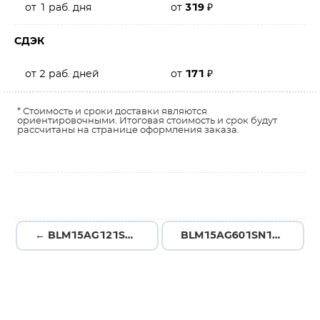
от 1 раб. дня
от
319
₽
СДЭК
от 2 раб. дней
от
171
₽
* Стоимость и сроки доставки являются
ориентировочными. Итоговая стоимость и срок будут
рассчитаны на странице оформления заказа.
← BLM15AG121SN1D
BLM15AG601SN1D →