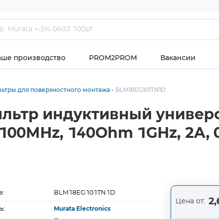
аше производство
PROM2PROM
Вакансии
ьтры для поверхностного монтажа
BLM18EG101TN1D
льтр индуктивный универ
100MHz, 140Ohm 1GHz, 2A,
е:
BLM18EG101TN1D
2,
Цена от:
ь:
Murata Electronics