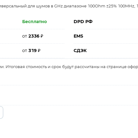
ниверсальный для шумов в GHz диапазоне 100Ohm ±25% 100MHz, 
Бесплатно
DPD РФ
от
2336
₽
EMS
от
319
₽
СДЭК
и. Итоговая стоимость и срок будут рассчитаны на странице офо