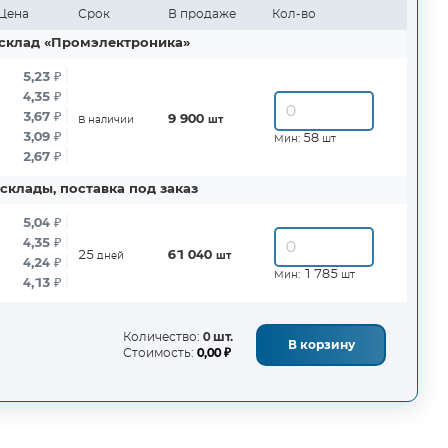
Цена
Срок
В продаже
Кол-во
склад «Промэлектроника»
5,23
₽
4,35
₽
3,67
₽
9 900
В наличии
шт
3,09
₽
58
Мин:
шт
2,67
₽
склады, поставка под заказ
5,04
₽
4,35
₽
25
61 040
дней
шт
4,24
₽
1 785
Мин:
шт
4,13
₽
Количество:
0 шт.
В корзину
Стоимость:
0,00 ₽