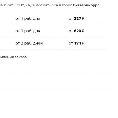
140Ohm 1GHz, 2A, 0.045Ohm DCR в город
Екатеринбург
от 1 раб. дня
от
227
₽
от 1 раб. дня
от
620
₽
от 2 раб. дней
от
171
₽
рмления заказа.