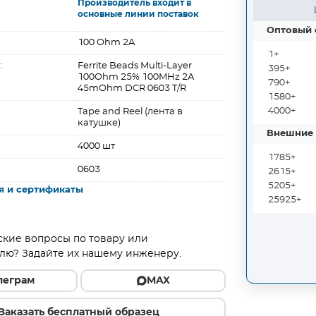
Производитель входит в
основные линии поставок
Оптовый 
100 Ohm 2A
1+
:
Ferrite Beads Multi-Layer
395+
100Ohm 25% 100MHz 2A
790+
45mOhm DCR 0603 T/R
1580+
4000+
Tape and Reel (лента в
катушке)
Внешние 
4000 шт
1785+
0603
2615+
5205+
я и сертификаты
25925+
ские вопросы по товару или
лю? Задайте их нашему инженеру.
леграм
MAX
Заказать бесплатный образец