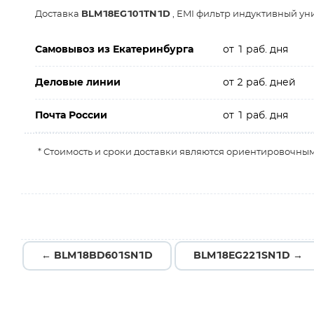
Доставка
BLM18EG101TN1D
, EMI фильтр индуктивный у
Самовывоз из Екатеринбурга
от 1 раб. дня
Деловые линии
от 2 раб. дней
Почта России
от 1 раб. дня
* Стоимость и сроки доставки являются ориентировочным
← BLM18BD601SN1D
BLM18EG221SN1D →