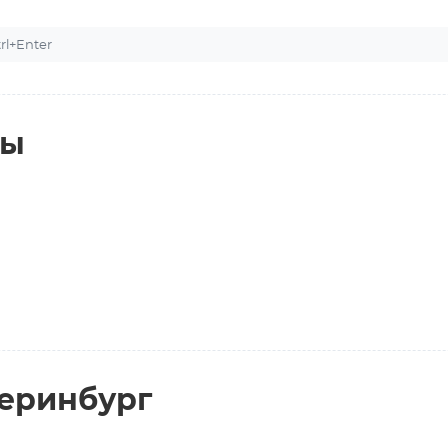
l+Enter
ты
теринбург