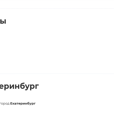
ты
теринбург
 город
Екатеринбург