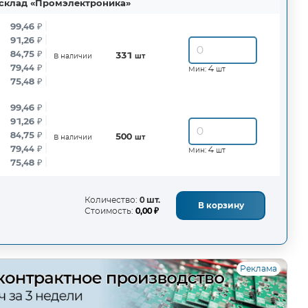
склад «Промэлектроника»
99,46
₽
91,26
₽
84,75
₽
331
В наличии
шт
79,44
₽
4
Мин:
шт
75,48
₽
99,46
₽
91,26
₽
84,75
₽
500
В наличии
шт
79,44
₽
4
Мин:
шт
75,48
₽
Количество:
0 шт.
В корзину
Стоимость:
0,00 ₽
Реклама