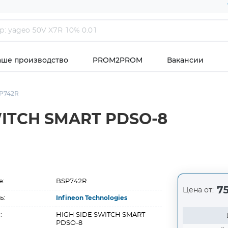
аше производство
PROM2PROM
Вакансии
P742R
SWITCH SMART PDSO-8
е:
BSP742R
75
Цена от:
ь:
Infineon Technologies
:
HIGH SIDE SWITCH SMART
PDSO-8