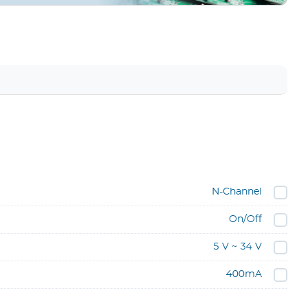
N-Channel
On/Off
5 V ~ 34 V
400mA