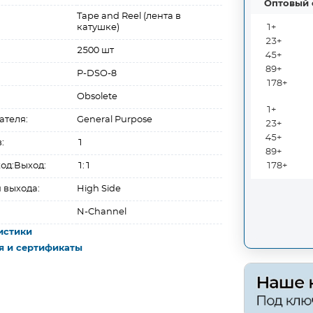
Оптовый 
Tape and Reel (лента в
катушке)
1+
23+
2500 шт
45+
89+
P-DSO-8
178+
Obsolete
1+
ателя:
General Purpose
23+
45+
:
1
89+
од:Выход:
1:1
178+
 выхода:
High Side
N-Channel
истики
я и сертификаты