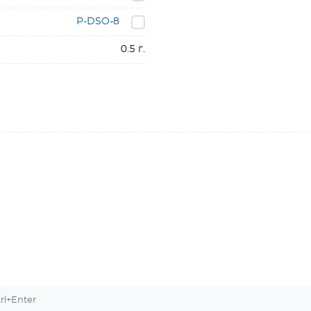
P-DSO-8
0.5 г.
l+Enter