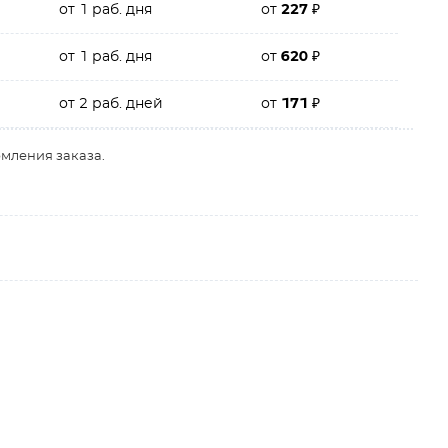
от 1 раб. дня
от
227
₽
от 1 раб. дня
от
620
₽
от 2 раб. дней
от
171
₽
рмления заказа.