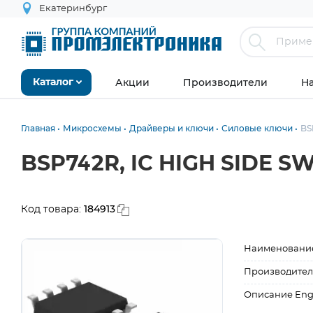
Екатеринбург
Акции
Производители
Н
Каталог
Главная
Микросхемы
Драйверы и ключи
Силовые ключи
BS
BSP742R, IC HIGH SIDE 
184913
Код товара:
Наименовани
Производител
Описание Eng