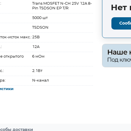
:
Trans MOSFET N-CH 25V 12A 8-
Нет 
Pin TSDSON EP T/R
5000 шт
Сооб
TSDSON
ок-исток макс.:
25В
:
12A
е открытого
6 мОм
.:
2.1Вт
ра:
N-канал
истики
собы доставки