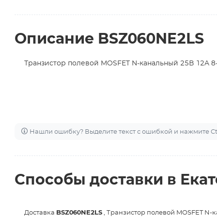
Описание BSZ060NE2LS
Транзистор полевой MOSFET N-канальный 25В 12A 8-
Нашли ошибку? Выделите текст с ошибкой и нажмите Ctr
Способы доставки в Ека
Доставка
BSZ060NE2LS
, Транзистор полевой MOSFET N-к