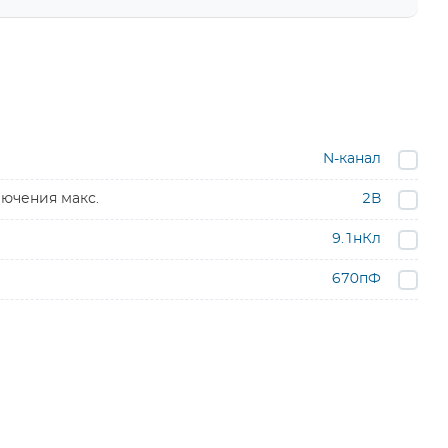
N-канал
ючения макс.
2В
9.1нКл
670пФ