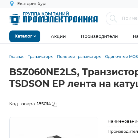
Екатеринбург
Акции
Производители
Н
Каталог
Главная
Транзисторы
Полевые транзисторы
Одиночные MOS
BSZ060NE2LS, Транзисто
TSDSON EP лента на кат
185014
Код товара:
Наименовани
Производител