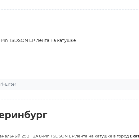
Pin TSDSON EP лента на катушке
l+Enter
теринбург
анальный 25В 12A 8-Pin TSDSON EP лента на катушке в город
Ека