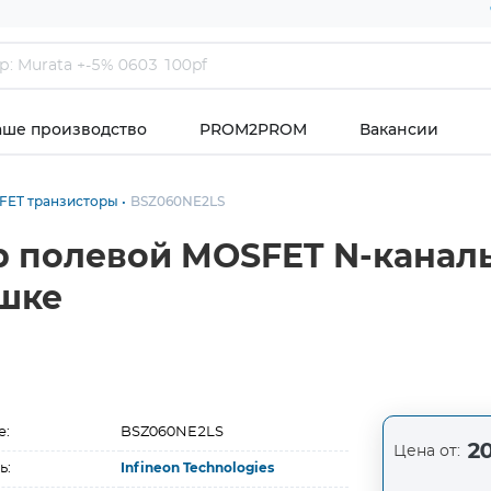
аше производство
PROM2PROM
Вакансии
FET транзисторы
BSZ060NE2LS
р полевой MOSFET N-каналь
ушке
е:
BSZ060NE2LS
20
Цена от:
ь:
Infineon Technologies