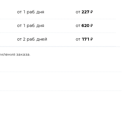
от 1 раб. дня
от
227
₽
от 1 раб. дня
от
620
₽
от 2 раб. дней
от
171
₽
рмления заказа.