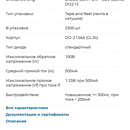
DO213
Тип упаковки:
Tape and Reel (лента в
катушке)
В упаковке:
2500 шт
Корпус:
DO-213AA (GL34)
Тип диода:
стандартный
Максимальное обратное
100В
напряжение (Vr):
Средний прямой ток (Io):
500мА
Максимальное прямое
1.25В при 500мА
напряжение (Vf) при токе If:
Быстродействие:
повышенное, =< 500нс, при
токе > 200мА
Все характеристики
Документация и сертификаты
Описание