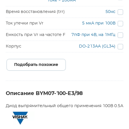
токе > 200мА
Время восстановления (trr)
50нс
Ток утечки при Vr
5 мкА при 100В
Емкость при Vr на частоте F
7пФ при 4В, на 1МГц
Корпус
DO-213AA (GL34)
Подобрать похожие
Описание BYM07-100-E3/98
Диод выпрямительный общего применения 100В 0.5А