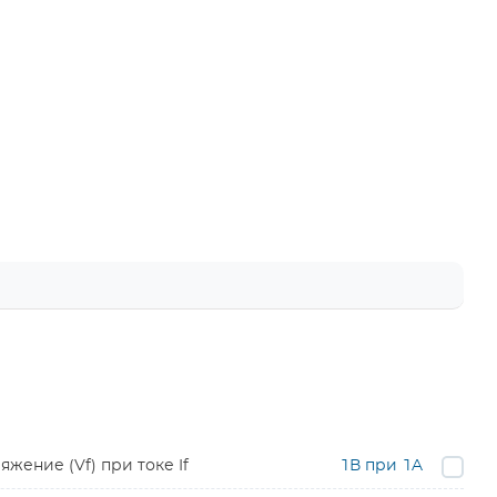
жение (Vf) при токе If
1В при 1A