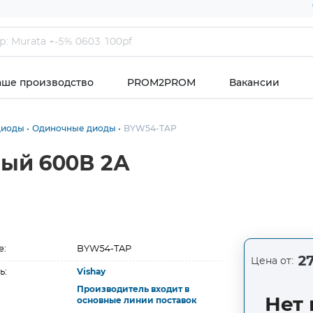
аше производство
PROM2PROM
Вакансии
диоды
Одиночные диоды
BYW54-TAP
ый 600В 2А
е:
BYW54-TAP
27
Цена от:
ь:
Vishay
Производитель входит в
Нет 
основные линии поставок