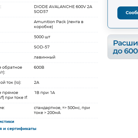
:
DIODE AVALANCHE 600V 2A
SOD57
Сооб
Amunition Pack (лента в
коробке)
5000 шт
SOD-57
лавинный
 обратное
600В
r):
 ток (Io):
2A
е прямое
1В при 1A
) при токе If:
ие:
стандартное, => 500нс, при
токе > 200мА
истики
я и сертификаты