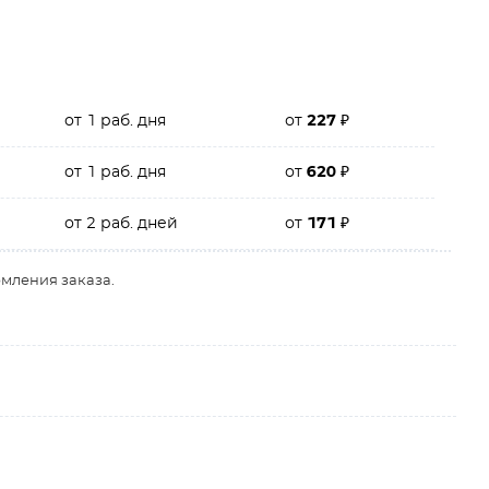
от 1 раб. дня
от
227
₽
от 1 раб. дня
от
620
₽
от 2 раб. дней
от
171
₽
рмления заказа.