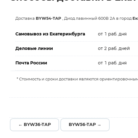
Доставка
BYW54-TAP
, Диод лавинный 600В 2А в город
Ек
Самовывоз из Екатеринбурга
от 1 раб. дня
Деловые линии
от 2 раб. дней
Почта России
от 1 раб. дня
* Стоимость и сроки доставки являются ориентировочным
← BYW36-TAP
BYW56-TAP →