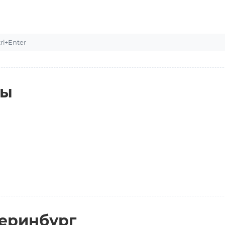
l+Enter
ты
теринбург