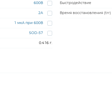
600В
Быстродействие
2A
Время восстановления (trr)
1 мкА при 600В
SOD-57
0.416 г.