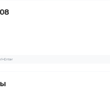
08
l+Enter
ты