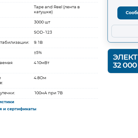
Tape and Reel (лента в
катушке)
Сооб
3000 шт
SOD-123
табилизации:
9.1В
±5%
ваемая
410мВт
е
4.8Ом
е:
утечки:
100нА при 7В
истики
я и сертификаты