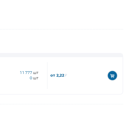
11 777
шт
от 2,22
₽
0
шт