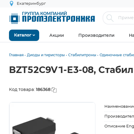
Екатеринбург
Акции
Производители
Н
Каталог
Главная
Диоды и тиристоры
Стабилитроны
Одиночные стаб
BZT52C9V1-E3-08, Стабил
186368
Код товара:
Наименовани
Производител
Описание Eng