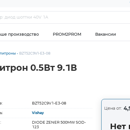
аше производство
PROM2PROM
Вакансии
илитроны
BZT52C9V1-E3-08
итрон 0.5Вт 9.1В
е:
BZT52C9V1-E3-08
4,
Цена от:
ь:
Vishay
:
DIODE ZENER 500MW SOD-
Нет 
123