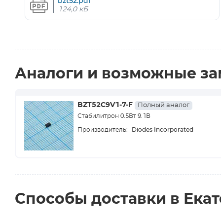
bzt52.pdf
124,0 кБ
Аналоги и возможные з
BZT52C9V1-7-F
Полный аналог
Стабилитрон 0.5Вт 9.1В
Diodes Incorporated
Производитель:
Способы доставки в Ека