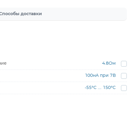
Способы доставки
ние
4.8Ом
100нА при 7В
-55°C .... 150°C