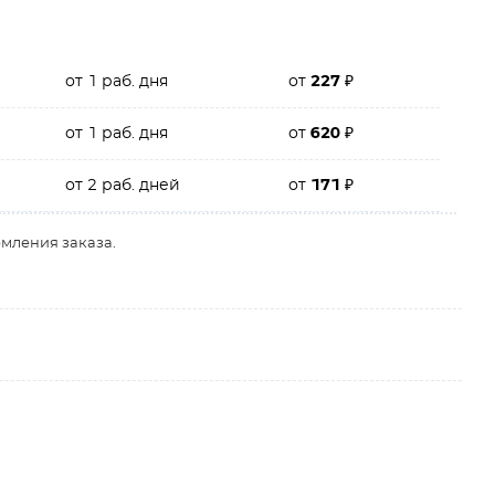
от 1 раб. дня
от
227
₽
от 1 раб. дня
от
620
₽
от 2 раб. дней
от
171
₽
рмления заказа.