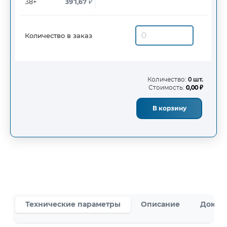
38+
391,67
₽
Количество в заказ
Количество:
0 шт.
Стоимость:
0,00 ₽
В корзину
Технические параметры
Описание
Докум