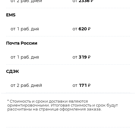
от 2 раб. дней
от
2336
₽
EMS
от 1 раб. дня
от
620
₽
Почта России
от 1 раб. дня
от
319
₽
СДЭК
от 2 раб. дней
от
171
₽
* Стоимость и сроки доставки являются
ориентировочными. Итоговая стоимость и срок будут
рассчитаны на странице оформления заказа.