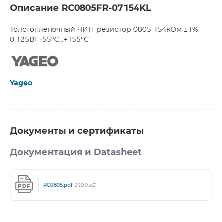
Описание RC0805FR-07154KL
Толстопленочный ЧИП-резистор 0805 154кОм ±1%
0.125Вт -55°С...+155°С
Yageo
Документы и сертификаты
Документация и Datasheet
RC0805.pdf
219,9 кБ