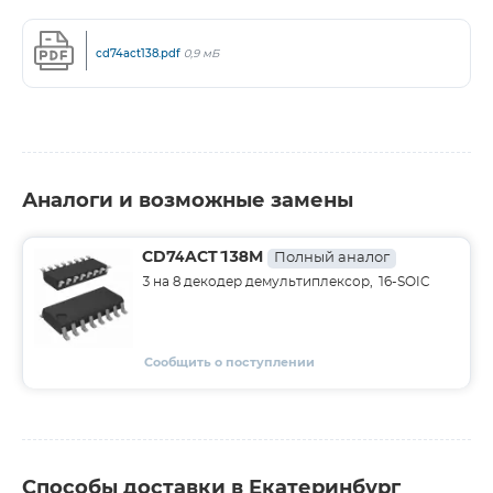
cd74act138.pdf
0,9 мБ
Аналоги и возможные замены
CD74ACT138M
Полный аналог
3 на 8 декодер демультиплексор, 16-SOIC
Сообщить о поступлении
Способы доставки в Екатеринбург