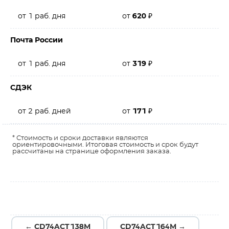
от 1 раб. дня
от
620
₽
Почта России
от 1 раб. дня
от
319
₽
СДЭК
от 2 раб. дней
от
171
₽
* Стоимость и сроки доставки являются
ориентировочными. Итоговая стоимость и срок будут
рассчитаны на странице оформления заказа.
← CD74ACT138M
CD74ACT164M →