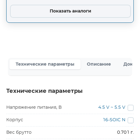
Показать аналоги
Технические параметры
Описание
Докум
Технические параметры
Напряжение питания, В
4.5 V ~ 5.5 V
Корпус
16-SOIC N
Вес брутто
0.701 г.