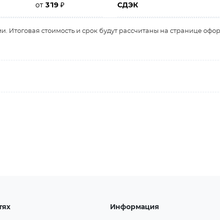
от
319
₽
СДЭК
и. Итоговая стоимость и срок будут рассчитаны на странице офо
тях
Информация