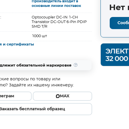
Производитель входит в
Нет 
основные линии поставок
:
Optocoupler DC-IN 1-CH
Transistor DC-OUT 6-Pin PDIP
Сооб
SMD T/R
1000 шт
я и сертификаты
одлежит обязательной маркировке
ские вопросы по товару или
лю? Задайте их нашему инженеру.
леграм
MAX
Заказать бесплатный образец