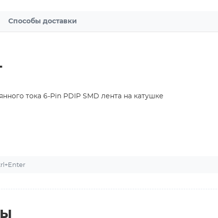
Способы доставки
T
нного тока 6-Pin PDIP SMD лента на катушке
l+Enter
ты