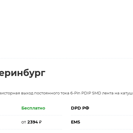
теринбург
исторная выход постоянного тока 6-Pin PDIP SMD лента на катуш
Бесплатно
DPD РФ
от
2394
₽
EMS