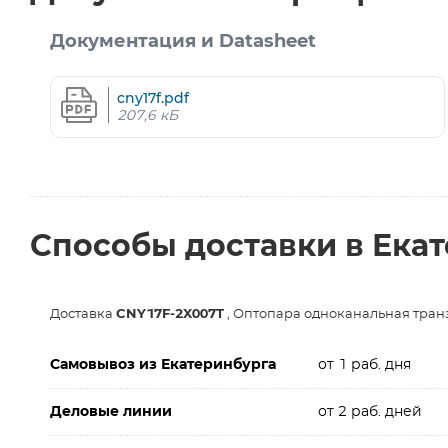
Документация и Datasheet
cny17f.pdf
207,6 кБ
Способы доставки в Ека
Доставка
CNY17F-2X007T
, Оптопара одноканальная транз
Самовывоз из Екатеринбурга
от 1 раб. дня
Деловые линии
от 2 раб. дней