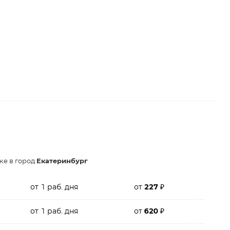
ке в город
Екатеринбург
от 1 раб. дня
от
227
₽
от 1 раб. дня
от
620
₽