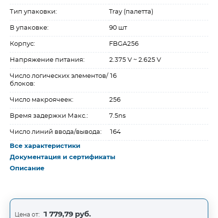
Тип упаковки:
Tray (палетта)
В упаковке:
90 шт
Корпус:
FBGA256
Напряжение питания:
2.375 V ~ 2.625 V
Число логических элементов/
16
блоков:
Число макроячеек:
256
Время задержки Макс.:
7.5ns
Число линий ввода/вывода:
164
Все характеристики
Документация и сертификаты
Описание
1 779,79 руб.
Цена от: