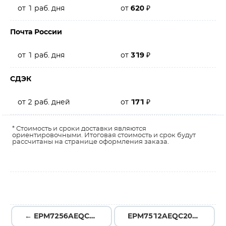
от 1 раб. дня
от
620
₽
Почта России
от 1 раб. дня
от
319
₽
СДЭК
от 2 раб. дней
от
171
₽
* Стоимость и сроки доставки являются
ориентировочными. Итоговая стоимость и срок будут
рассчитаны на странице оформления заказа.
← EPM7256AEQC208-10N
EPM7512AEQC208-10N →