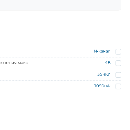
N-канал
ючения макс.
4В
35нКл
1090пФ