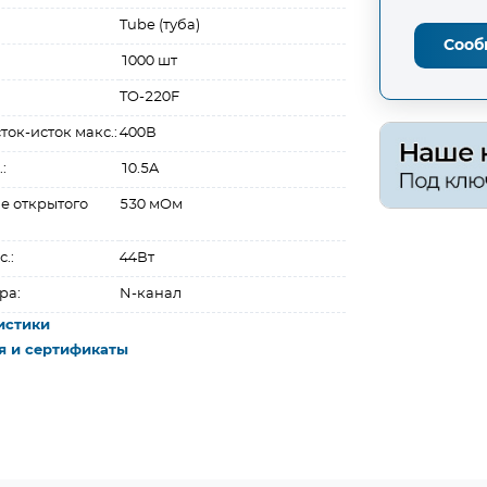
Tube (туба)
Сооб
1000 шт
TO-220F
ок-исток макс.:
400В
:
10.5A
е открытого
530 мОм
.:
44Вт
ра:
N-канал
истики
я и сертификаты