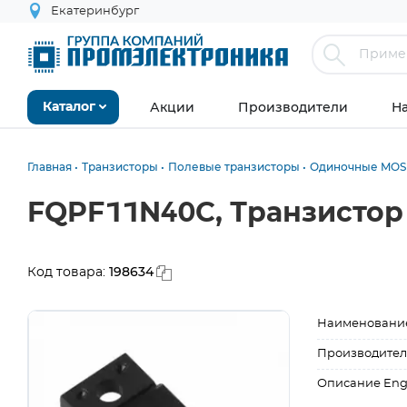
Екатеринбург
Акции
Производители
Н
Каталог
Главная
Транзисторы
Полевые транзисторы
Одиночные MOS
FQPF11N40C, Транзистор
198634
Код товара:
Наименовани
Производител
Описание Eng