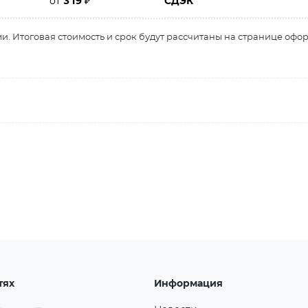
от
319
₽
СДЭК
и. Итоговая стоимость и срок будут рассчитаны на странице офо
тях
Информация