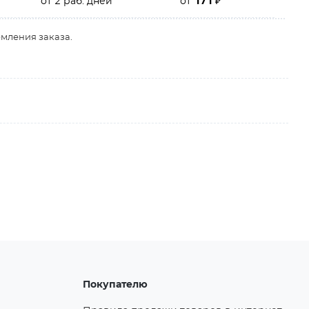
от 2 раб. дней
от
171
₽
рмления заказа.
Покупателю