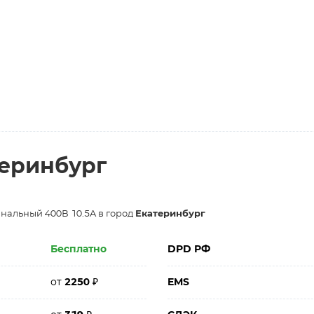
теринбург
нальный 400В 10.5A в город
Екатеринбург
Бесплатно
DPD РФ
от
2250
₽
EMS