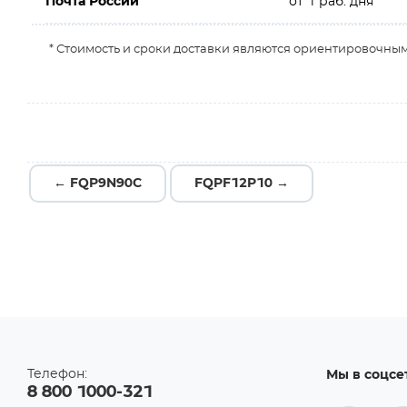
Почта России
от 1 раб. дня
* Стоимость и сроки доставки являются ориентировочным
← FQP9N90C
FQPF12P10 →
Телефон:
Мы в соцсе
8 800 1000-321