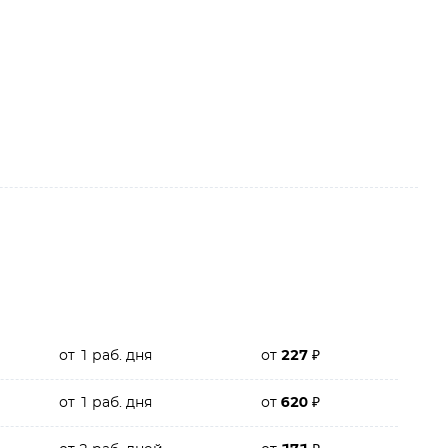
от 1 раб. дня
от
227
₽
от 1 раб. дня
от
620
₽