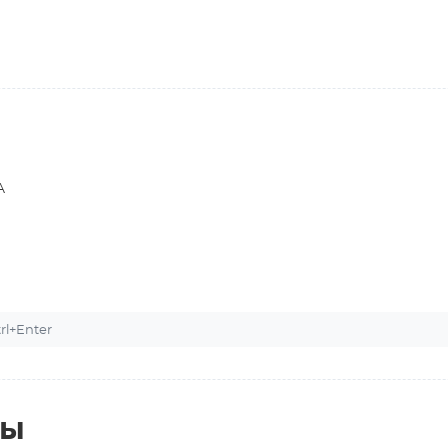
A
l+Enter
ты