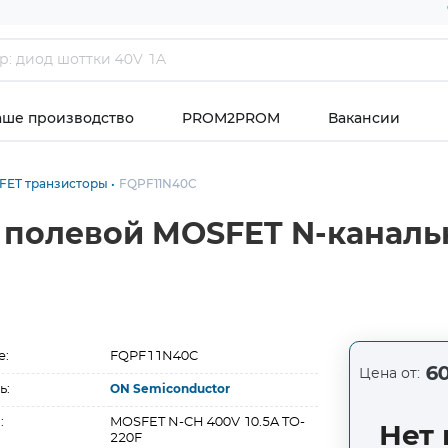
аше производство
PROM2PROM
Вакансии
FET транзисторы
FQPF11N40C
 полевой MOSFET N-каналь
е:
FQPF11N40C
60
Цена от:
ь:
ON Semiconductor
:
MOSFET N-CH 400V 10.5A TO-
Нет 
220F