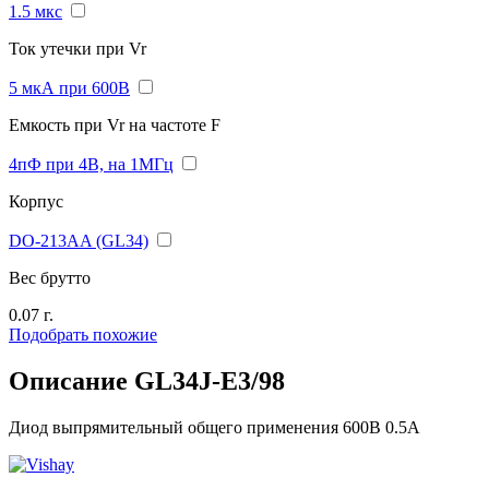
1.5 мкс
Ток утечки при Vr
5 мкА при 600В
Емкость при Vr на частоте F
4пФ при 4В, на 1МГц
Корпус
DO-213AA (GL34)
Вес брутто
0.07 г.
Подобрать похожие
Описание GL34J-E3/98
Диод выпрямительный общего применения 600В 0.5А