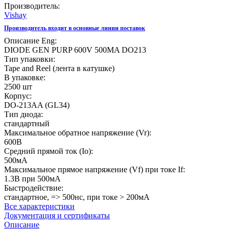
Производитель:
Vishay
Производитель входит в основные линии поставок
Описание Eng:
DIODE GEN PURP 600V 500MA DO213
Тип упаковки:
Tape and Reel (лента в катушке)
В упаковке:
2500 шт
Корпус:
DO-213AA (GL34)
Тип диода:
стандартный
Максимальное обратное напряжение (Vr):
600В
Средний прямой ток (Io):
500мА
Максимальное прямое напряжение (Vf) при токе If:
1.3В при 500мА
Быстродействие:
стандартное, => 500нс, при токе > 200мА
Все характеристики
Документация и сертификаты
Описание