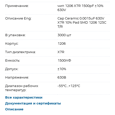
Примечание:
чип 1206 X7R 1500pF ±10%
630V
Описание Eng:
Cap Ceramic 0.0015uF 630V
X7R 10% Pad SMD 1206 125C
T/R
В упаковке:
3000 шт
Корпус:
1206
Тип диэлектрика:
X7R
Емкость:
1500пФ
Допуск:
±10%
Напряжение:
630В
Диапазон рабочих
-55°C…+125°C
температур:
Все характеристики
Документация и сертификаты
Описание