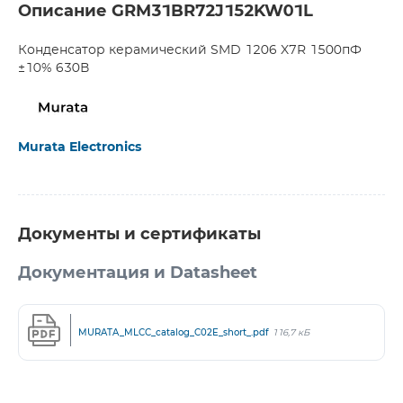
Описание GRM31BR72J152KW01L
Конденсатор керамический SMD 1206 X7R 1500пФ
±10% 630В
Murata Electronics
Документы и сертификаты
Документация и Datasheet
MURATA_MLCC_catalog_C02E_short_.pdf
116,7 кБ