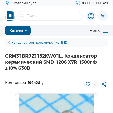
Екатеринбург
8-800-1000-321
Меню
Каталог
Конденсаторы керамические SMD
GRM31BR72J152KW01L, Конденсатор
керамический SMD 1206 X7R 1500пФ
±10% 630В
199426
Код товара: