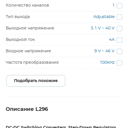
Количество каналов
1
Тип выхода
Adjustable
Выходное напряжение
5.1 V ~ 40 V
Выходной ток
4A
Входное напряжение
9 V ~ 46 V
Частота преобразования
100kHz
Подобрать похожие
Описание L296
DC-DC Switching Converters, Step-Down Regulators,