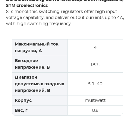
STMicroelectronics
STs monolithic switching regulators offer high input-
voltage capability, and deliver output currents up to 4A,
with high switching frequency.
Максимальный ток
4
нагрузки, А
Выходное
рег.
напряжение, В
Диапазон
допустимых входных
5.1…40
напряжений, В
Корпус
multiwatt
Вес, г
8.8