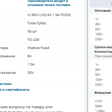
Производитель входит в
основные линии поставок
Оптовый 
:
IC REG LDO 6V 1.5A TO220
1+
Tube (туба)
26+
50+
50 шт
150+
250+
TO-220
Салон-маг
тора:
Positive Fixed
Колмогоро
ряжение:
6V
При заказ
1.5A
1+
26+
 входное
35V
50+
150+
истики
250+
я и сертификаты
Внешние 
410+
599+
ские вопросы по товару или
1189+