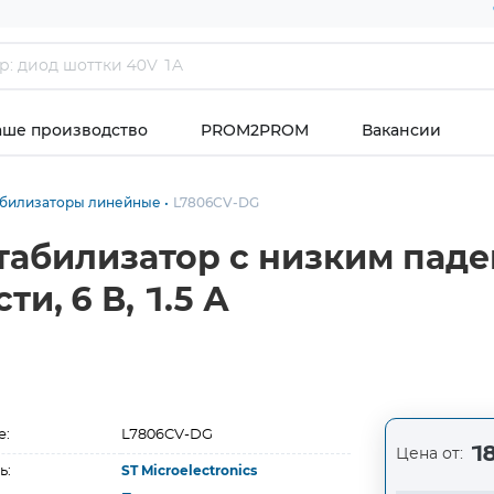
аше производство
PROM2PROM
Вакансии
абилизаторы линейные
L7806CV-DG
табилизатор с низким пад
, 6 В, 1.5 А
е:
L7806CV-DG
18
Цена от:
ь:
ST Microelectronics