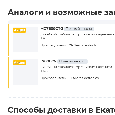
Аналоги и возможные з
MC7806CTG
Полный аналог
Акция
Линейный стабилизатор с низким падением н
1 А
ON Semiconductor
Производитель:
L7806CV
Полный аналог
Акция
Линейный стабилизатор с низким падением н
1.5 А
ST Microelectronics
Производитель:
Способы доставки в Ека