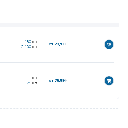
480
шт
от 22,71
₽
2 400
шт
0
шт
от 76,89
₽
75
шт