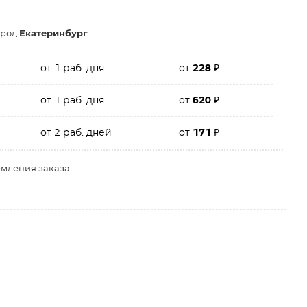
ород
Екатеринбург
от 1 раб. дня
от
228
₽
от 1 раб. дня
от
620
₽
от 2 раб. дней
от
171
₽
рмления заказа.