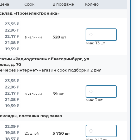
Цена
Срок
В продаже
Кол-во
склад «Промэлектроника»
23,55
₽
22,96
₽
22,17
₽
520
В наличии
шт
21,08
₽
13
Мин:
шт
19,59
₽
азин «Радиодетали» г.Екатеринбург, ул.
ва, д. 70
е через интернет-магазин срок подборки 2 дня
23,55
₽
22,96
₽
22,17
₽
39
В наличии
шт
21,08
₽
3
Мин:
шт
19,59
₽
склады, поставка под заказ
22,09
₽
19,05
₽
25
5 750
дней
шт
18,57
₽
410
Мин:
шт