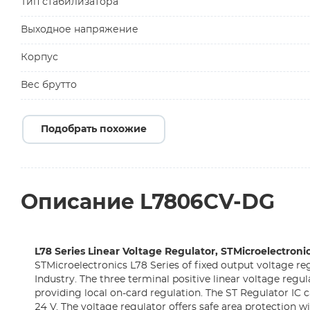
Тип стабилизатора
Выходное напряжение
Корпус
Вес брутто
Подобрать похожие
Описание L7806CV-DG
L78 Series Linear Voltage Regulator, STMicroelectroni
STMicroelectronics L78 Series of fixed output voltage reg
Industry. The three terminal positive linear voltage regu
providing local on-card regulation. The ST Regulator IC c
24 V. The voltage regulator offers safe area protection w