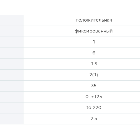
положительная
фиксированный
1
6
1.5
2(1)
35
0…+125
to-220
2.5