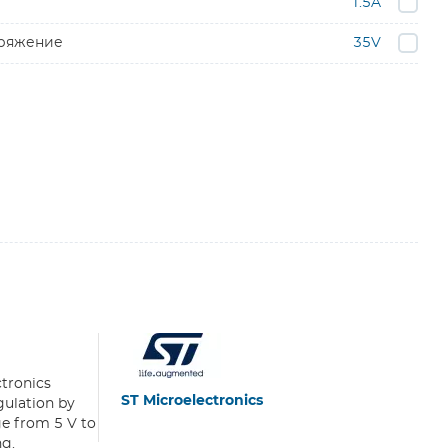
1.5A
пряжение
35V
ctronics
ST Microelectronics
gulation by
ge from 5 V to
ng.