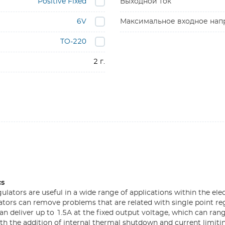
Positive Fixed
Выходной ток
6V
Максимальное входное на
TO-220
2 г.
cs
ulators are useful in a wide range of applications within the ele
lators can remove problems that are related with single point re
an deliver up to 1.5A at the fixed output voltage, which can ran
ith the addition of internal thermal shutdown and current limiti