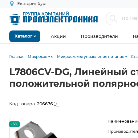
Екатеринбург
Акции
Производители
Н
Каталог
Главная
Микросхемы
Микросхемы управления питанием
Ст
L7806CV-DG, Линейный с
положительной полярности
206676
Код товара:
Наименовани
-5%
Производител